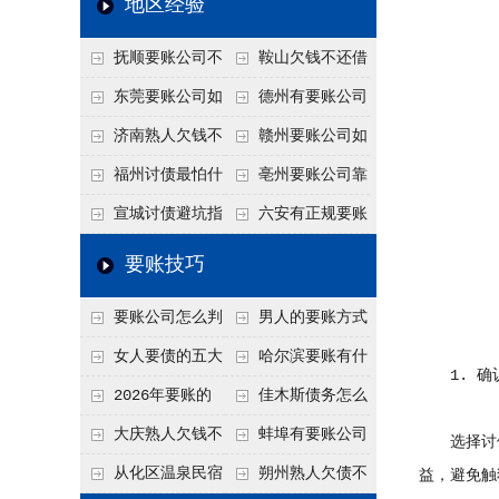
地区经验
关注
款管理效率
法合规服务能力 助
抚顺要账公司不
鞍山欠钱不还借
力企业化解应收账款
敢透漏的追回方法是
口太多？2026年这3
东莞要账公司如
德州有要账公司
难题
什么？
句反问话术，直接把
何有效要账讨债？20
吗？如何合法讨债才
济南熟人欠钱不
赣州要账公司如
他后路堵死
26年合法追债经验总
不沾风险？
还？
何有效讨债？合法追
福州讨债最怕什
亳州要账公司靠
结！
债四步秘籍
么？2026年这两个关
谱吗？合法讨债四步
宣城讨债避坑指
六安有正规要账
键细节，做错就很难
走，自己追更放心！
南：2026年这2个细
公司吗？个人合法讨
要账技巧
要回！
节不注意，钱很难要
债的3个实在办法！
要账公司怎么判
男人的要账方式
回！
断这个案子能不能
是什么呢？
女人要债的五大
哈尔滨要账有什
1. 确
接？接案评估的标准
绝招,轻松搞定
么合法手段？2026年
2026年要账的
佳木斯债务怎么
最新追账方式总结！
七个小方法
追回呢？2026年成功
大庆熟人欠钱不
蚌埠有要账公司
选择讨债
要账就用这2招
还躲猫猫？2026年这
吗？2026年这3个方
从化区温泉民宿
朔州熟人欠债不
益，避免触