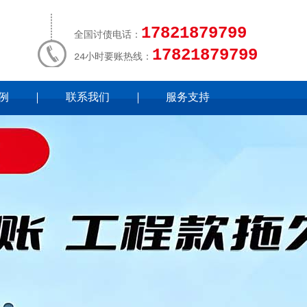
17821879799
全国讨债电话：
17821879799
24小时要账热线：
例
联系我们
服务支持