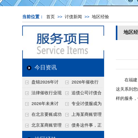
当前位置：
首页
>>
讨债新闻
>>
地区经验
地区
今日资讯
在福建，
盘锦2026年讨
2026年催收行
这关系到您
债新趋势
业发展现状、竞争格
法律催收行业现
追债公司讨债合
样的服务，
局及未来趋势分析
状、合规痛点与未来
法方法总结
2026年未来讨
专业讨债服成为
发展趋势深度解析
债要账公司发展趋势
2026年的发展趋势
在北京要账成功
上海某商账管理
率高吗？未来追账公
机构聚焦合规服务
北京某商账管理
债务这件事，正
司发展趋势引发行业
助力企业提升应收账
服务机构持续提升合
在被重新做一遍