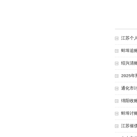
江苏个
蚌埠追
绍兴清
2025
通化市
绵阳收
蚌埠讨
江苏催