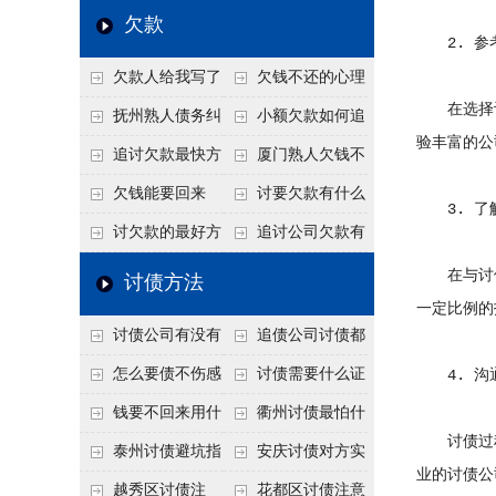
个“诉前调解”成功率
法比公司好使
老板借钱不还？2026
还几年了，2026年用
欠款
2. 参
高
年旺季前用这招合法
这招“重新打借条”把
欠款人给我写了
欠钱不还的心理
施压，立马主动结清
死账变活
在选择讨
还款计划书有用吗？
是什么？读懂欠款人
抚州熟人债务纠
小额欠款如何追
验丰富的公
书面承诺的法律效力
的心态催收事半功倍
纷咋办？这一招好开
讨
追讨欠款最快方
厦门熟人欠钱不
口
法是什么？
还？2026年合法秘
欠钱能要回来
讨要欠款有什么
3. 了
籍！
吗？
好办法
讨欠款的最好方
追讨公司欠款有
法
哪些法律手段
在与讨债
讨债方法
一定比例的
讨债公司有没有
追债公司讨债都
行业协会？正规机构
有哪些手段
怎么要债不伤感
讨债需要什么证
4. 沟
的行业自律和认证
情？
据
钱要不回来用什
衢州讨债最怕什
讨债过程
么方法要回来
么？2026年这两个关
泰州讨债避坑指
安庆讨债对方实
业的讨债公
键细节，做错就很难
南：2026年这2个细
在没钱咋办？
越秀区讨债注
花都区讨债注意