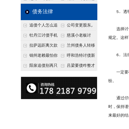
要回！
节不注意，钱很难要
意！没有借条只有微
事项：空港物流园欠
债务法律
5. 透
回！
信记录，这3步合法
款，抓住这2个“发货
追债个人怎么追
公司变更股东,
把钱要回来
节点”催收最有效
选择讨债
回呢？2026年最新绝
变更前的债权债务谁
牡丹江讨债手机
慈溪小老板讨
规定。这样
招选择！
承担
搞定：2026年线上立
债，2026年这2个本
拉萨远距离欠款
兰州债务人转移
案追债全流程，足不
地行业协会出面，比
6. 法
对方在牧区联系不
财产后申请破产，20
锦州老赖最怕你
呼和浩特讨债新
出户
法院传票快
上，2026年委托当地
26年破产程序里还能
懂这1条，2026
招：2026年用“律师
阳泉追债别再只
吕梁要债咋整才
一定要确
律师成本多少
要回来吗
年“拒不执行判决
函”催账为啥管用？
盯现金，2026年这3
硬气？2026年这3个
纷。
罪”详解，能判刑
成本低见效快
类隐形财产（公积
调解渠道，比找公司
金、保单）也能执行
强
通过仔细
时，保持谨
来最好的结