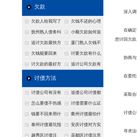
个“诉前调解”成功率
法比公司好使
老板借钱不还？2026
还几年了，2026年用
欠款
深入调
高
年旺季前用这招合法
这招“重新打借条”把
欠款人给我写了
欠钱不还的心理
施压，立马主动结清
死账变活
在确定讨
还款计划书有用吗？
是什么？读懂欠款人
抚州熟人债务纠
小额欠款如何追
您讨回欠款
书面承诺的法律效力
的心态催收事半功倍
纷咋办？这一招好开
讨
追讨欠款最快方
厦门熟人欠钱不
口
法是什么？
还？2026年合法秘
欠钱能要回来
讨要欠款有什么
协商与
籍！
吗？
好办法
讨欠款的最好方
追讨公司欠款有
法
哪些法律手段
在委托讨
讨债方法
讨债公司有没有
追债公司讨债都
采取合
行业协会？正规机构
有哪些手段
怎么要债不伤感
讨债需要什么证
讨债公司
的行业自律和认证
情？
据
钱要不回来用什
衢州讨债最怕什
么方法要回来
么？2026年这两个关
泰州讨债避坑指
安庆讨债对方实
寻求法
键细节，做错就很难
南：2026年这2个细
在没钱咋办？
越秀区讨债注
花都区讨债注意