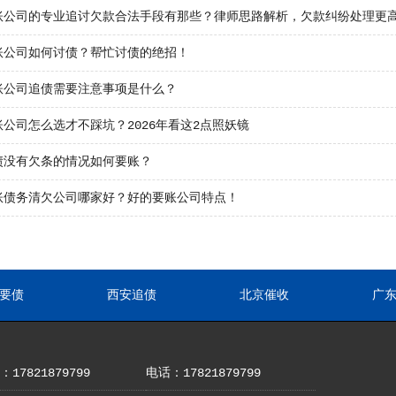
账公司的专业追讨欠款合法手段有那些？律师思路解析，欠款纠纷处理更
账公司如何讨债？帮忙讨债的绝招！
账公司追债需要注意事项是什么？
公司怎么选才不踩坑？2026年看这2点照妖镜
债没有欠条的情况如何要账？
账债务清欠公司哪家好？好的要账公司特点！
要债
西安追债
北京催收
广
17821879799
电话：17821879799