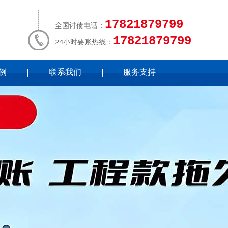
17821879799
全国讨债电话：
17821879799
24小时要账热线：
例
联系我们
服务支持