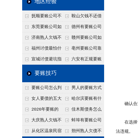
地区经验
关注
款管理效率
法合规服务能力 助
抚顺要账公司不
鞍山欠钱不还借
力企业化解应收账款
敢透漏的追回方法是
口太多？2026年这3
东莞要账公司如
德州有要账公司
难题
什么？
句反问话术，直接把
何有效要账讨债？20
吗？如何合法讨债才
济南熟人欠钱不
赣州要账公司如
他后路堵死
26年合法追债经验总
不沾风险？
还？
何有效讨债？合法追
福州讨债最怕什
亳州要账公司靠
结！
债四步秘籍
么？2026年这两个关
谱吗？合法讨债四步
宣城讨债避坑指
六安有正规要账
键细节，做错就很难
走，自己追更放心！
南：2026年这2个细
公司吗？个人合法讨
要账技巧
要回！
节不注意，钱很难要
债的3个实在办法！
要账公司怎么判
男人的要账方式
回！
断这个案子能不能
是什么呢？
女人要债的五大
哈尔滨要账有什
确认合
接？接案评估的标准
绝招,轻松搞定
么合法手段？2026年
2026年要账的
佳木斯债务怎么
最新追账方式总结！
七个小方法
追回呢？2026年成功
大庆熟人欠钱不
蚌埠有要账公司
在选择讨
要账就用这2招
还躲猫猫？2026年这
吗？2026年这3个方
从化区温泉民宿
朔州熟人欠债不
法违规。