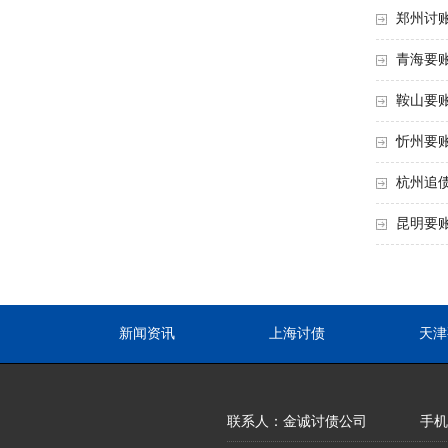
郑州讨
青海要
鞍山要
忻州要账
杭州追
昆明要
新闻资讯
上海讨债
天津
联系人：金诚讨债公司
手机：