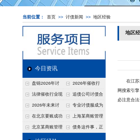
当前位置：
首页
>>
讨债新闻
>>
地区经验
地区
今日资讯
在江苏地
盘锦2026年讨
2026年催收行
网搜索引擎
债新趋势
业发展现状、竞争格
法律催收行业现
追债公司讨债合
必注意合法
局及未来趋势分析
状、合规痛点与未来
法方法总结
2026年未来讨
专业讨债服成为
发展趋势深度解析
债要账公司发展趋势
2026年的发展趋势
在北京要账成功
上海某商账管理
率高吗？未来追账公
机构聚焦合规服务
北京某商账管理
债务这件事，正
司发展趋势引发行业
助力企业提升应收账
服务机构持续提升合
在被重新做一遍