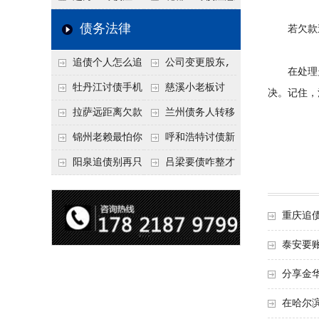
要回！
节不注意，钱很难要
意！没有借条只有微
事项：空港物流园欠
债务法律
若欠款追
回！
信记录，这3步合法
款，抓住这2个“发货
追债个人怎么追
公司变更股东,
把钱要回来
节点”催收最有效
在处理欠
回呢？2026年最新绝
变更前的债权债务谁
牡丹江讨债手机
慈溪小老板讨
决。记住，
招选择！
承担
搞定：2026年线上立
债，2026年这2个本
拉萨远距离欠款
兰州债务人转移
案追债全流程，足不
地行业协会出面，比
对方在牧区联系不
财产后申请破产，20
锦州老赖最怕你
呼和浩特讨债新
出户
法院传票快
上，2026年委托当地
26年破产程序里还能
懂这1条，2026
招：2026年用“律师
阳泉追债别再只
吕梁要债咋整才
律师成本多少
要回来吗
年“拒不执行判决
函”催账为啥管用？
盯现金，2026年这3
硬气？2026年这3个
罪”详解，能判刑
成本低见效快
类隐形财产（公积
调解渠道，比找公司
重庆追
金、保单）也能执行
强
泰安要
分享金
在哈尔