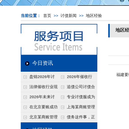
当前位置：
首页
>>
讨债新闻
>>
地区经验
地区
今日资讯
福建要账
盘锦2026年讨
2026年催收行
债新趋势
业发展现状、竞争格
法律催收行业现
追债公司讨债合
局及未来趋势分析
状、合规痛点与未来
法方法总结
2026年未来讨
专业讨债服成为
发展趋势深度解析
债要账公司发展趋势
2026年的发展趋势
在北京要账成功
上海某商账管理
率高吗？未来追账公
机构聚焦合规服务
北京某商账管理
债务这件事，正
司发展趋势引发行业
助力企业提升应收账
服务机构持续提升合
在被重新做一遍