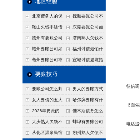
地区经验
关注
款管理效率
法合规服务能力 助
北京债务人的保
抚顺要账公司不
力企业化解应收账款
证人能不能找？担保
敢透漏的追回方法是
鞍山欠钱不还借
东莞要账公司如
难题
人的连带责任怎么追
什么？
口太多？2026年这3
何有效要账讨债？20
德州有要账公司
济南熟人欠钱不
句反问话术，直接把
26年合法追债经验总
吗？如何合法讨债才
还？
赣州要账公司如
福州讨债最怕什
他后路堵死
结！
不沾风险？
何有效讨债？合法追
么？2026年这两个关
亳州要账公司靠
宣城讨债避坑指
债四步秘籍
键细节，做错就很难
谱吗？合法讨债四步
南：2026年这2个细
要账技巧
要回！
走，自己追更放心！
节不注意，钱很难要
征信调查
要账公司怎么判
男人的要账方式
回！
断这个案子能不能
是什么呢？
女人要债的五大
哈尔滨要账有什
书面催款
接？接案评估的标准
绝招,轻松搞定
么合法手段？2026年
2026年要账的
佳木斯债务怎么
最新追账方式总结！
七个小方法
追回呢？2026年成功
大庆熟人欠钱不
蚌埠有要账公司
电话追讨
要账就用这2招
还躲猫猫？2026年这
吗？2026年这3个方
从化区温泉民宿
朔州熟人欠债不