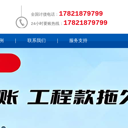
17821879799
全国讨债电话：
17821879799
24小时要账热线：
例
联系我们
服务支持