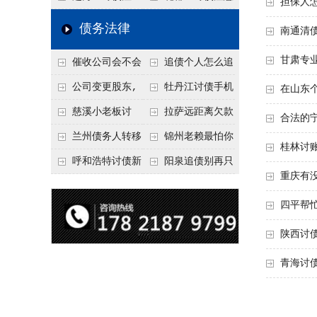
担保人
要回！
节不注意，钱很难要
意！没有借条只有微
事项：空港物流园欠
债务法律
南通清
回！
信记录，这3步合法
款，抓住这2个“发货
甘肃专
催收公司会不会
追债个人怎么追
把钱要回来
节点”催收最有效
给欠款人发律师函？
回呢？2026年最新绝
公司变更股东,
牡丹江讨债手机
在山东
正规机构的函件服务
招选择！
变更前的债权债务谁
搞定：2026年线上立
慈溪小老板讨
拉萨远距离欠款
合法的
承担
案追债全流程，足不
债，2026年这2个本
对方在牧区联系不
兰州债务人转移
锦州老赖最怕你
桂林讨
出户
地行业协会出面，比
上，2026年委托当地
财产后申请破产，20
懂这1条，2026
呼和浩特讨债新
阳泉追债别再只
重庆有
法院传票快
律师成本多少
26年破产程序里还能
年“拒不执行判决
招：2026年用“律师
盯现金，2026年这3
四平帮
要回来吗
罪”详解，能判刑
函”催账为啥管用？
类隐形财产（公积
成本低见效快
金、保单）也能执行
陕西讨
青海讨