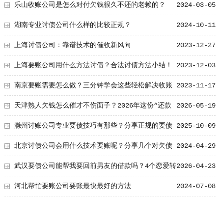
乐山收账公司是怎么对付欠钱很久不还的老赖的？
2024-03-05
湖南专业讨债公司什么样的比较正规？
2024-10-11
上海讨债公司：靠谱技术的催收新风向
2023-12-27
上海要账公司用什么方法讨债？合法讨债方法小结！
2023-12-03
南京要账需要怎么做？三分钟学会这些轻松解决收账
2023-11-17
问题
天津熟人欠钱怎么催才不伤面子？2026年这份“还款
2026-05-19
计划书”模板绝了
滁州讨账公司专业要债技巧有那些？分享正规的要债
2025-10-09
方式
北京讨债公司会用什么技术要账呢？分享几个对欠债
2024-04-29
不还讨债方法
武汉要债公司能帮我要回前男友的借款吗？4个恋爱转
2026-04-23
账定性标准
河北帮忙要账公司要账最快最好的方法
2024-07-08