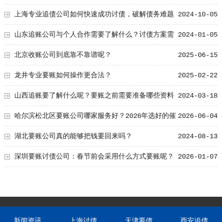
上海专业追债公司如何快速成功讨债，破解债务难题
2024-10-05
山东追账公司与个人合作需要了解什么？讨债方案需
2024-01-05
要注意什么？
北京收账公司到底靠不靠谱呢？
2025-06-15
龙井专业要账如何操作更合法？
2025-02-22
山西追账要了解什么呢？要账之前需要准备哪些资料
2024-03-18
哈尔滨松北区要账公司哪家服务好？2026年选好的催
2026-06-04
收先看这2个细节
湖北要账公司真的能够把钱要回来吗？
2024-08-13
深圳要账讨债公司：春节前会采用什么方式要账呢？
2026-01-07
新闻资讯
上海讨债
天津要债
西安追债