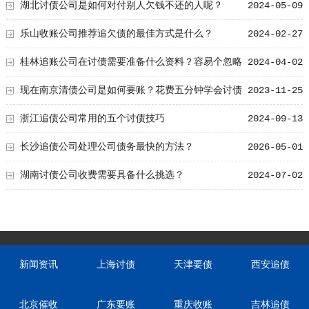
湖北讨债公司是如何对付别人欠钱不还的人呢？
2024-05-09
乐山收账公司推荐追欠债的最佳方式是什么？
2024-02-27
桂林追账公司在讨债需要准备什么资料？容易个忽略
2024-04-02
的五大的资料！
现在南京清债公司是如何要账？花费五分钟学会讨债
2023-11-25
小窍门
浙江追债公司常用的五个讨债技巧
2024-09-13
长沙追债公司处理公司债务最快的方法？
2026-05-01
湖南讨债公司收费需要具备什么挑选？
2024-07-02
新闻资讯
上海讨债
天津要债
西安追债
北京催收
广东要账
重庆收账
吉林追债