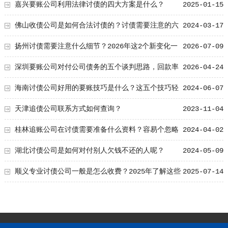
嘉兴要账公司利用法律讨债的四大方案是什么？
2025-01-15
佛山收债公司是如何合法讨债的？讨债需要注意的六
2024-03-17
个细节！
扬州讨债需要注意什么细节？2026年这2个新变化一
2026-07-09
定要了解！
深圳要账公司对付公司债务的五个谈判思路，回款率
2026-04-24
提高80%
海南讨债公司好用的要账技巧是什么？这五个技巧轻
2024-06-07
松搞定债务问题！
天津追债公司联系方式如何查询？
2023-11-04
桂林追账公司在讨债需要准备什么资料？容易个忽略
2024-04-02
的五大的资料！
湖北讨债公司是如何对付别人欠钱不还的人呢？
2024-05-09
顺义专业讨债公司一般是怎么收费？2025年了解这些
2025-07-14
不吃亏！