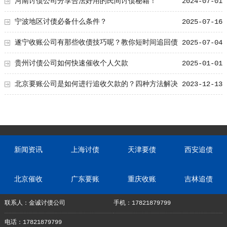
节！
河南讨债公司分享合法好用的民间讨债秘籍！
2024-07-01
宁波地区讨债必备什么条件？
2025-07-16
遂宁收账公司有那些收债技巧呢？教你短时间追回债
2025-07-04
务技巧！
贵州讨债公司如何快速催收个人欠款
2025-01-01
北京要账公司是如何进行追收欠款的？四种方法解决
2023-12-13
你的疑问！
新闻资讯
上海讨债
天津要债
西安追债
北京催收
广东要账
重庆收账
吉林追债
联系人：金诚讨债公司
手机：17821879799
电话：17821879799