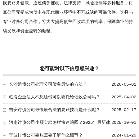
恢复财务健康。通过债务催收、法律支持、风险控制等多种服务，讨
账公司无疑成为债主在现代商业环境中不可或缺的可靠伙伴。选择与
专业讨账公司合作，将大大提高债主回收款项的机率，保障商业的持
续发展和资金流转的顺畅。
您可能对以下信息感兴趣？
长沙追债公司处理公司债务最快的方法？
2026-05-01
临汾企业法人不想还钱可以委托给催收公司吗？
2025-04-02
吉安讨债公司最恨最合法的要账技巧是什么呢？
2025-02-17
河南讨债公司小额欠款怎样快速追回？2025年最新律
2025-10-01
师式追讨方法、欠款协商技巧、合法债务解决途径
宁波讨债公司要账需要了解什么细节？
2024-01-20