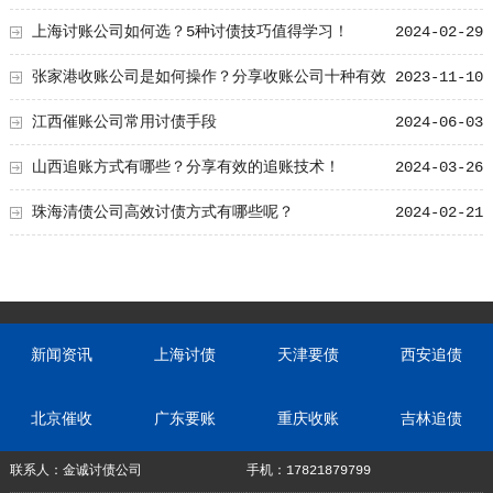
上海讨账公司如何选？5种讨债技巧值得学习！
2024-02-29
张家港收账公司是如何操作？分享收账公司十种有效
2023-11-10
技巧
江西催账公司常用讨债手段
2024-06-03
山西追账方式有哪些？分享有效的追账技术！
2024-03-26
珠海清债公司高效讨债方式有哪些呢？
2024-02-21
新闻资讯
上海讨债
天津要债
西安追债
北京催收
广东要账
重庆收账
吉林追债
联系人：金诚讨债公司
手机：17821879799