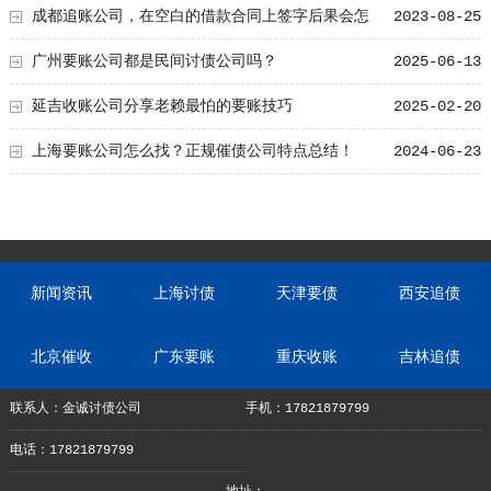
成都追账公司，在空白的借款合同上签字后果会怎
2023-08-25
样？
广州要账公司都是民间讨债公司吗？
2025-06-13
延吉收账公司分享老赖最怕的要账技巧
2025-02-20
上海要账公司怎么找？正规催债公司特点总结！
2024-06-23
新闻资讯
上海讨债
天津要债
西安追债
北京催收
广东要账
重庆收账
吉林追债
联系人：金诚讨债公司
手机：17821879799
电话：17821879799