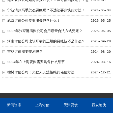
人更得懂！
宁波清账高手怎么要账呢？不违法要账快的方法！
2024-05-04
武汉讨债公司专业服务包含什么？
2025-05-25
2025年张家港清账公司会用哪些合法方式要账？
2025-06-05
河南讨债公司比较可靠的正规的要账技巧是什么？
2025-09-28
吉林讨债需要技术吗？
2024-08-20
2024年在上海要账需要具备什么细节
2024-03-16
榆树讨债公司：欠款人无法拒绝的催债方法
2024-12-21
新闻资讯
上海讨债
天津要债
西安追债