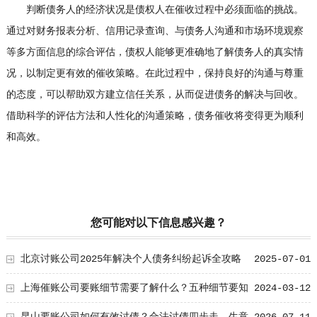
判断债务人的经济状况是债权人在催收过程中必须面临的挑战。
通过对财务报表分析、信用记录查询、与债务人沟通和市场环境观察
等多方面信息的综合评估，债权人能够更准确地了解债务人的真实情
况，以制定更有效的催收策略。在此过程中，保持良好的沟通与尊重
的态度，可以帮助双方建立信任关系，从而促进债务的解决与回收。
借助科学的评估方法和人性化的沟通策略，债务催收将变得更为顺利
和高效。
您可能对以下信息感兴趣？
北京讨账公司2025年解决个人债务纠纷起诉全攻略
2025-07-01
上海催账公司要账细节需要了解什么？五种细节要知
2024-03-12
道！
昆山要账公司如何有效讨债？合法讨债四步走，生意
2026-07-11