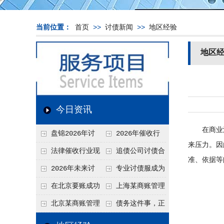
当前位置：
首页
>>
讨债新闻
>>
地区经验
地区
今日资讯
在商业活
盘锦2026年讨
2026年催收行
来压力。因
债新趋势
业发展现状、竞争格
法律催收行业现
追债公司讨债合
准、依据等
局及未来趋势分析
状、合规痛点与未来
法方法总结
2026年未来讨
专业讨债服成为
发展趋势深度解析
债要账公司发展趋势
2026年的发展趋势
在北京要账成功
上海某商账管理
率高吗？未来追账公
机构聚焦合规服务
北京某商账管理
债务这件事，正
司发展趋势引发行业
助力企业提升应收账
服务机构持续提升合
在被重新做一遍