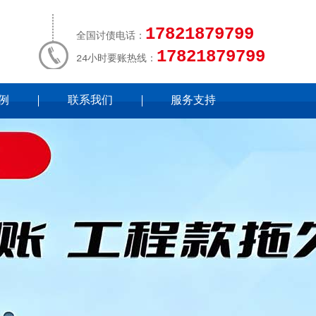
17821879799
全国讨债电话：
17821879799
24小时要账热线：
例
联系我们
服务支持