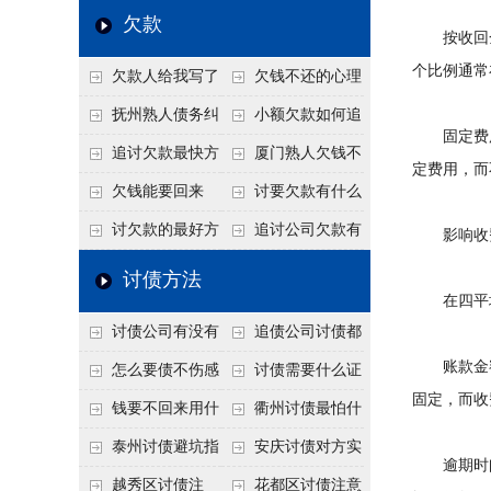
个“诉前调解”成功率
法比公司好使
老板借钱不还？2026
还几年了，2026年用
欠款
按收回金
高
年旺季前用这招合法
这招“重新打借条”把
个比例通常
欠款人给我写了
欠钱不还的心理
施压，立马主动结清
死账变活
还款计划书有用吗？
是什么？读懂欠款人
抚州熟人债务纠
小额欠款如何追
固定费用
书面承诺的法律效力
的心态催收事半功倍
纷咋办？这一招好开
讨
追讨欠款最快方
厦门熟人欠钱不
定费用，而
口
法是什么？
还？2026年合法秘
欠钱能要回来
讨要欠款有什么
籍！
吗？
好办法
讨欠款的最好方
追讨公司欠款有
影响收费
法
哪些法律手段
讨债方法
在四平地
讨债公司有没有
追债公司讨债都
账款金额
行业协会？正规机构
有哪些手段
怎么要债不伤感
讨债需要什么证
固定，而收
的行业自律和认证
情？
据
钱要不回来用什
衢州讨债最怕什
么方法要回来
么？2026年这两个关
泰州讨债避坑指
安庆讨债对方实
逾期时间：
键细节，做错就很难
南：2026年这2个细
在没钱咋办？
越秀区讨债注
花都区讨债注意