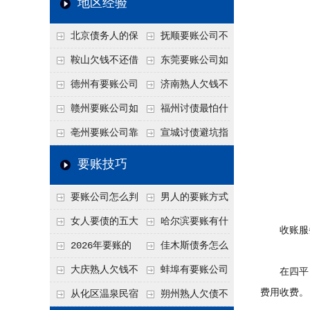
地区经验
关注
款管理效率
法合规服务能力 助
北京债务人的保
抚顺要账公司不
力企业化解应收账款
证人能不能找？担保
敢透漏的追回方法是
鞍山欠钱不还借
东莞要账公司如
难题
人的连带责任怎么追
什么？
口太多？2026年这3
何有效要账讨债？20
德州有要账公司
济南熟人欠钱不
句反问话术，直接把
26年合法追债经验总
吗？如何合法讨债才
还？
赣州要账公司如
福州讨债最怕什
他后路堵死
结！
不沾风险？
何有效讨债？合法追
么？2026年这两个关
亳州要账公司靠
宣城讨债避坑指
债四步秘籍
键细节，做错就很难
谱吗？合法讨债四步
南：2026年这2个细
要账技巧
要回！
走，自己追更放心！
节不注意，钱很难要
要账公司怎么判
男人的要账方式
回！
断这个案子能不能
是什么呢？
女人要债的五大
哈尔滨要账有什
收账服务
接？接案评估的标准
绝招,轻松搞定
么合法手段？2026年
2026年要账的
佳木斯债务怎么
最新追账方式总结！
七个小方法
追回呢？2026年成功
大庆熟人欠钱不
蚌埠有要账公司
在四平，
要账就用这2招
费用收费。
还躲猫猫？2026年这
吗？2026年这3个方
从化区温泉民宿
朔州熟人欠债不