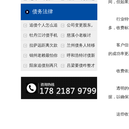
间，但如果
要回！
节不注意，钱很难要
意！没有借条只有微
事项：空港物流园欠
债务法律
回！
信记录，这3步合法
款，抓住这2个“发货
行业特性
追债个人怎么追
公司变更股东,
把钱要回来
节点”催收最有效
多，收费标
回呢？2026年最新绝
变更前的债权债务谁
牡丹江讨债手机
慈溪小老板讨
招选择！
承担
搞定：2026年线上立
债，2026年这2个本
客户信誉
拉萨远距离欠款
兰州债务人转移
的成功率更
案追债全流程，足不
地行业协会出面，比
对方在牧区联系不
财产后申请破产，20
锦州老赖最怕你
呼和浩特讨债新
出户
法院传票快
上，2026年委托当地
26年破产程序里还能
懂这1条，2026
招：2026年用“律师
阳泉追债别再只
吕梁要债咋整才
收费依据
律师成本多少
要回来吗
年“拒不执行判决
函”催账为啥管用？
盯现金，2026年这3
硬气？2026年这3个
罪”详解，能判刑
成本低见效快
类隐形财产（公积
调解渠道，比找公司
透明的收
金、保单）也能执行
强
据，以确保
这些收费