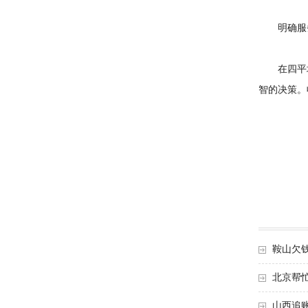
明确服务
在四平地
智的决策。
鞍山欠
北京帮
山西追