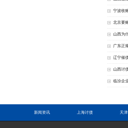
宁波收
北京要
山西为
广东正
辽宁催
山西讨
临汾企
新闻资讯
上海讨债
天津