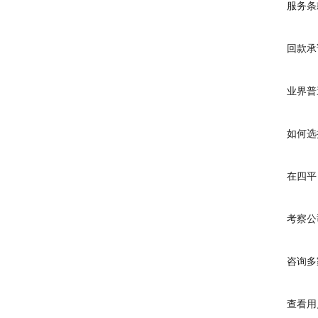
服务条款
回款承诺
业界普遍
如何选择
在四平，
考察公司
咨询多家
查看用户