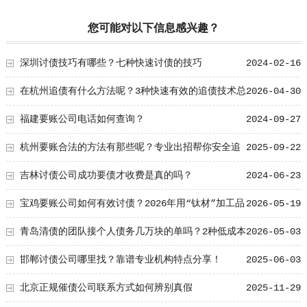
您可能对以下信息感兴趣？
深圳讨债技巧有哪些？七种快速讨债的技巧
2024-02-16
在杭州追债有什么方法呢？3种快速有效的追债技术总
2026-04-30
结！
福建要账公司电话如何查询？
2024-09-27
杭州要账合法的方法有那些呢？专业出招帮你安全追
2025-09-22
讨欠款
吉林讨债公司成功要债才收费是真的吗？
2024-06-23
宝鸡要账公司如何有效讨债？2026年用“钛材”加工品
2026-05-19
抵债，价值高
青岛清债的团队接个人债务几万块的单吗？2种低成本
2026-05-03
催收方案
邯郸讨债公司哪里找？靠谱专业机构特点分享！
2025-06-03
北京正规催债公司联系方式如何辨别真假
2025-11-29