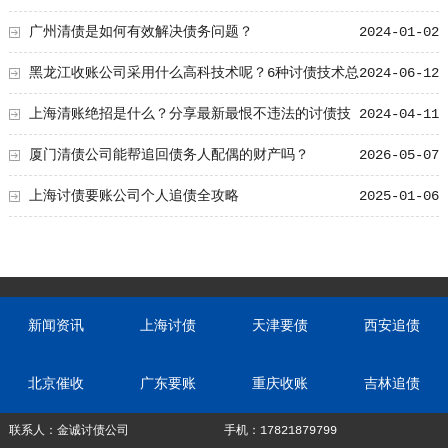
追账技术总结！
广州清债是如何有效解决债务问题？
2024-01-02
黑龙江收账公司采用什么高科技术呢？6种讨债技术总
2024-06-12
结！
上海清账绝招是什么？分享最新最恨不违法的讨债技
2024-04-11
术！
厦门清债公司能帮追回债务人配偶的财产吗？
2026-05-07
上海讨债要账公司个人追债全攻略
2025-01-06
新闻资讯
上海讨债
天津要债
西安追债
北京催收
广东要账
重庆收账
吉林追债
联系人：金诚讨债公司
手机：17821879799