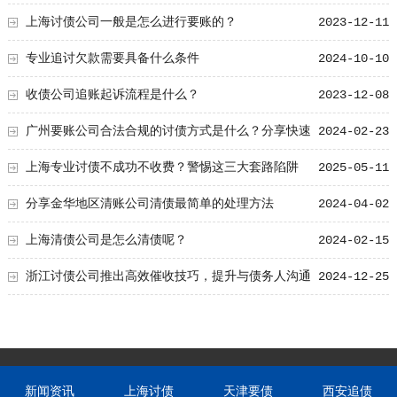
收先看这2个细节
上海讨债公司一般是怎么进行要账的？
2023-12-11
专业追讨欠款需要具备什么条件
2024-10-10
收债公司追账起诉流程是什么？
2023-12-08
广州要账公司合法合规的讨债方式是什么？分享快速
2024-02-23
讨债的技巧！
上海专业讨债不成功不收费？警惕这三大套路陷阱
2025-05-11
分享金华地区清账公司清债最简单的处理方法
2024-04-02
上海清债公司是怎么清债呢？
2024-02-15
浙江讨债公司推出高效催收技巧，提升与债务人沟通
2024-12-25
的效率
新闻资讯
上海讨债
天津要债
西安追债