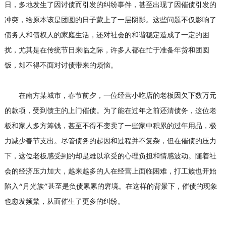
日，多地发生了因讨债而引发的纠纷事件，甚至出现了因催债引发的
冲突，给原本该是团圆的日子蒙上了一层阴影。这些问题不仅影响了
债务人和债权人的家庭生活，还对社会的和谐稳定造成了一定的困
扰，尤其是在传统节日来临之际，许多人都在忙于准备年货和团圆
饭，却不得不面对讨债带来的烦恼。
在南方某城市，春节前夕，一位经营小吃店的老板因欠下数万元
的款项，受到债主的上门催债。为了能在过年之前还清债务，这位老
板和家人多方筹钱，甚至不得不变卖了一些家中积累的过年用品，极
力减少春节支出。尽管债务的起因和过程并不复杂，但在催债的压力
下，这位老板感受到的却是难以承受的心理负担和情感波动。随着社
会的经济压力加大，越来越多的人在经营上面临困难，打工族也开始
陷入“月光族”甚至是负债累累的窘境。在这样的背景下，催债的现象
也愈发频繁，从而催生了更多的纠纷。