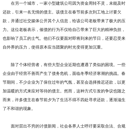
在另一个城市，一家小型建筑公司因为资金周转不灵，未能及时
还款，引来一名无情的债主。该债主在春节前多次到工地上讨要欠
款，并通过社交媒体公开其个人信息，给该公司老板带来了极大的压
力。这位老板表示，催债的行为不仅给自己带来了巨大的精神负担，
也影响了员工的士气。他们不仅要面对即将到来的节日，还要忍受来
自外界的压力，使得原本应当团聚的时光变得更加沉重。
除了个体经营者，有些大型企业近期也遭遇了类似的困境。一些
企业由于经营不善而产生了债务危机，面临冬季经济寒潮的挑战。春
节期间，不少企业为了保住过年的气氛，甚至会选择推迟还款，以更
加温暖的方式来应对等待的债主。然而，这种方式引发的争议也随之
而来，许多债主在春节前夕为了生活不得不四处寻求还款，逐渐滋生
了不和谐的现象。
面对层出不穷的讨债新闻，社会各界人士呼吁要采取合法、合规