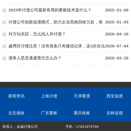
2025年讨债公司最新有用的要账技术是什么？
2025-01-09
讨债公司创新追债模式，助力企业高效回收欠款，保
2025-01-03
护合法权益
对方玩失踪，怎么找人并讨债？
2026-04-18
越秀区讨债注意！没有借条只有微信记录，这3步合法
2026-07-04
把钱要回来
债务人恶意逃避责任怎么办？
2026-03-28
新闻资讯
上海讨债
天津要债
西安追债
北京催收
广东要账
重庆收账
吉林追债
联系人：金诚讨债公司
手机：17821879799