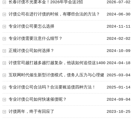
长春讨债不光要本金！2026年学会这2招
2026-07-02
讨债公司在进行讨债的时候，有哪些合法的方法？
2024-06-30
专业讨债公司要怎么选择
2024-11-11
专业讨债需要注意什么细节？
2024-02-02
正规讨债公司如何选择？
2024-10-09
讨债官司越打越多越打越复杂，他该如何追偿这1400
2024-04-18
万元？
互联网时代催生新型讨债模式，债务人压力与心理健
2025-03-04
康问题引关注
专业讨债公司合法吗？合法要账追债四种方法！
2025-01-14
专业讨债公司如何快速催债呢？
2024-09-04
讨债两年，终于有回应了
2023-10-25