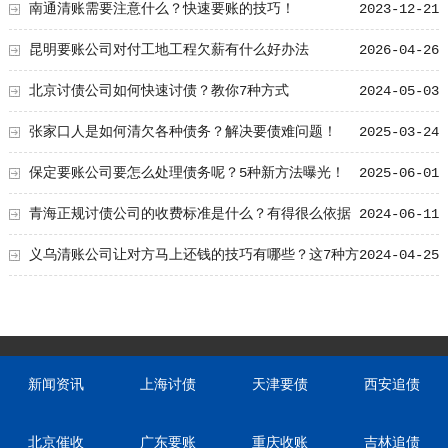
选？
南通清账需要注意什么？快速要账的技巧！
2023-12-21
昆明要账公司对付工地工程欠薪有什么好办法
2026-04-26
北京讨债公司如何快速讨债？教你7种方式
2024-05-03
张家口人是如何清欠各种债务？解决要债难问题！
2025-03-24
保定要账公司要怎么处理债务呢？5种新方法曝光！
2025-06-01
青海正规讨债公司的收费标准是什么？有得很么依据
2024-06-11
呢？
义乌清账公司让对方马上还钱的技巧有哪些？这7种方
2024-04-25
式掌握了！
新闻资讯
上海讨债
天津要债
西安追债
北京催收
广东要账
重庆收账
吉林追债