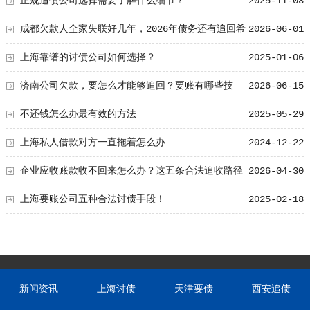
正规追债公司选择需要了解什么细节？
2025-11-03
成都欠款人全家失联好几年，2026年债务还有追回希
2026-06-01
望吗？
上海靠谱的讨债公司如何选择？
2025-01-06
济南公司欠款，要怎么才能够追回？要账有哪些技
2026-06-15
巧！
不还钱怎么办最有效的方法
2025-05-29
上海私人借款对方一直拖着怎么办
2024-12-22
企业应收账款收不回来怎么办？这五条合法追收路径
2026-04-30
请收好
上海要账公司五种合法讨债手段！
2025-02-18
新闻资讯
上海讨债
天津要债
西安追债