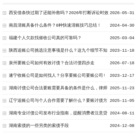
西安借条快过期了还能补救吗？2026年打断诉讼时效
2026-05-31
的2个关键动作
南昌清账具备什么条件？8种快速清账技巧总结！
2024-04-30
福建个人欠款找催收公司真的可靠吗？
2025-03-04
陕西追账公司挑选注意事项是什么？这九个细节不知
2023-11-18
道要吃大亏了
泉州要账公司如何有效讨债？合法讨债四步走
2026-07-18
遂宁收账公司是如何找人？分享要账公司要账公司!
2023-12-17
湖南讨债公司合法要账需要具备的条件是什么，律师
2025-11-23
事务所欠款追讨流程及法律要点解析
辽宁追账公司与个人合作需要了解什么？要账讨债方
2025-11-05
案需要注意什么？
湖南专业讨债公司发布行业指南，提醒消费者注意贷
2024-08-11
款纠纷细节
湖南索债的一些另类的索债手段
2024-12-08