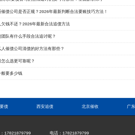
断催债公司是否正规？2026年最新判断合法要账技巧方法！
欠钱不还？2026年最新合法追债方法
债团队有什么手段合法追讨呢？
私人催债公司清债的好方法有那些？
司怎么选更可靠呢？
一般要多少钱
要债
西安追债
北京催收
广
17821879799
电话：17821879799