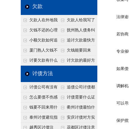
个“诉前调解”成功率
法比公司好使
老板借钱不还？2026
还几年了，2026年用
欠款
高
年旺季前用这招合法
这招“重新打借条”把
法律途
欠款人在外地我
欠款人给我写了
施压，立马主动结清
死账变活
在本地该怎么委托？
还款计划书有用吗？
欠钱不还的心理
抚州熟人债务纠
若协商无
异地追款的委托流程
书面承诺的法律效力
是什么？读懂欠款人
纷咋办？这一招好开
小额欠款如何追
追讨欠款最快方
的心态催收事半功倍
口
讨
法是什么？
厦门熟人欠钱不
欠钱能要回来
专业催
还？2026年合法秘
吗？
讨要欠款有什么
讨欠款的最好方
如果债务
籍！
好办法
法
讨债方法
调解机
讨债公司有没有
追债公司讨债都
行业协会？正规机构
有哪些手段
怎么要债不伤感
讨债需要什么证
可以寻求
的行业自律和认证
情？
据
钱要不回来用什
衢州讨债最怕什
么方法要回来
么？2026年这两个关
泰州讨债避坑指
安庆讨债对方实
保护措
键细节，做错就很难
南：2026年这2个细
在没钱咋办？
越秀区讨债注
花都区讨债注意