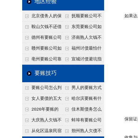
地区经验
关注
款管理效率
法合规服务能力 助
北京债务人的保
抚顺要账公司不
如果达成
力企业化解应收账款
证人能不能找？担保
敢透漏的追回方法是
鞍山欠钱不还借
东莞要账公司如
难题
人的连带责任怎么追
什么？
口太多？2026年这3
何有效要账讨债？20
德州有要账公司
济南熟人欠钱不
句反问话术，直接把
26年合法追债经验总
吗？如何合法讨债才
还？
赣州要账公司如
福州讨债最怕什
他后路堵死
结！
不沾风险？
何有效讨债？合法追
么？2026年这两个关
亳州要账公司靠
宣城讨债避坑指
债四步秘籍
键细节，做错就很难
谱吗？合法讨债四步
南：2026年这2个细
要账技巧
要回！
走，自己追更放心！
节不注意，钱很难要
要账公司怎么判
男人的要账方式
回！
断这个案子能不能
是什么呢？
女人要债的五大
哈尔滨要账有什
接？接案评估的标准
绝招,轻松搞定
么合法手段？2026年
2026年要账的
佳木斯债务怎么
保留证
最新追账方式总结！
七个小方法
追回呢？2026年成功
大庆熟人欠钱不
蚌埠有要账公司
要账就用这2招
还躲猫猫？2026年这
吗？2026年这3个方
从化区温泉民宿
朔州熟人欠债不
收集与债