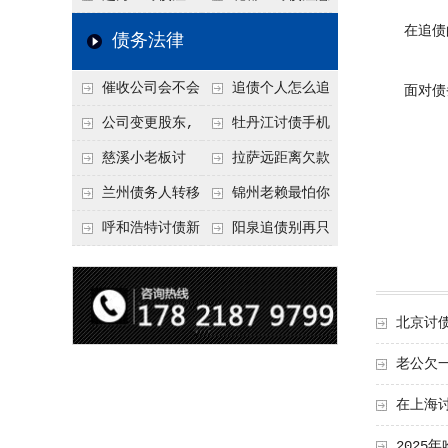
要回！
节不注意，钱很难要
意！没有借条只有微
事项：空港物流园欠
在追债的
债务法律
回！
信记录，这3步合法
款，抓住这2个“发货
催收公司会不会
追债个人怎么追
面对债务
把钱要回来
节点”催收最有效
给欠款人发律师函？
回呢？2026年最新绝
公司变更股东,
牡丹江讨债手机
正规机构的函件服务
招选择！
变更前的债权债务谁
搞定：2026年线上立
慈溪小老板讨
拉萨远距离欠款
承担
案追债全流程，足不
债，2026年这2个本
对方在牧区联系不
兰州债务人转移
锦州老赖最怕你
出户
地行业协会出面，比
上，2026年委托当地
财产后申请破产，20
懂这1条，2026
呼和浩特讨债新
阳泉追债别再只
法院传票快
律师成本多少
26年破产程序里还能
年“拒不执行判决
招：2026年用“律师
盯现金，2026年这3
要回来吗
罪”详解，能判刑
函”催账为啥管用？
类隐形财产（公积
北京讨
成本低见效快
金、保单）也能执行
老公欠
在上海
202