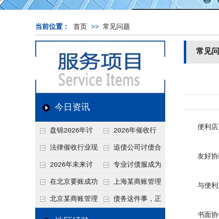
当前位置：
首页
>>
常见问题
常见
今日资讯
便利店五
盘锦2026年讨
2026年催收行
债新趋势
业发展现状、竞争格
法律催收行业现
追债公司讨债合
友好协
局及未来趋势分析
状、合规痛点与未来
法方法总结
2026年未来讨
专业讨债服成为
发展趋势深度解析
债要账公司发展趋势
2026年的发展趋势
在北京要账成功
上海某商账管理
与便利店
率高吗？未来追账公
机构聚焦合规服务
北京某商账管理
债务这件事，正
司发展趋势引发行业
助力企业提升应收账
书面协
服务机构持续提升合
在被重新做一遍