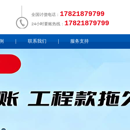
17821879799
全国讨债电话：
17821879799
24小时要账热线：
例
联系我们
服务支持