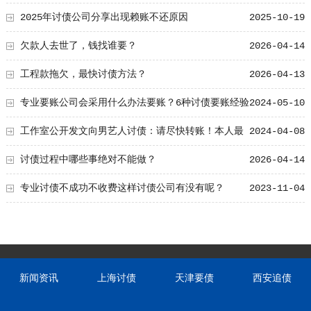
题！
2025年讨债公司分享出现赖账不还原因
2025-10-19
欠款人去世了，钱找谁要？
2026-04-14
工程款拖欠，最快讨债方法？
2026-04-13
专业要账公司会采用什么办法要账？6种讨债要账经验
2024-05-10
要知道！
工作室公开发文向男艺人讨债：请尽快转账！本人最
2024-04-08
新回应
讨债过程中哪些事绝对不能做？
2026-04-14
专业讨债不成功不收费这样讨债公司有没有呢？
2023-11-04
新闻资讯
上海讨债
天津要债
西安追债