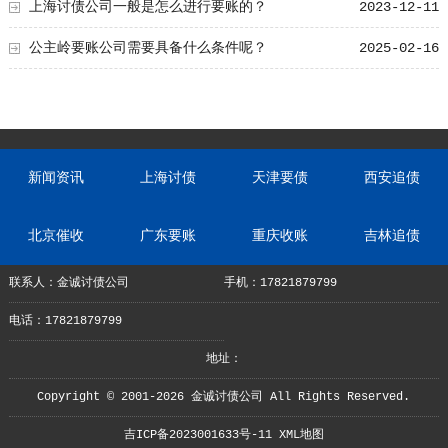
点！
上海讨债公司一般是怎么进行要账的？
2023-12-11
公主岭要账公司需要具备什么条件呢？
2025-02-16
新闻资讯
上海讨债
天津要债
西安追债
北京催收
广东要账
重庆收账
吉林追债
联系人：金诚讨债公司
手机：17821879799
电话：17821879799
地址：
Copyright © 2001-2026 金诚讨债公司 All Rights Reserved.
吉ICP备2023001633号-11
XML地图