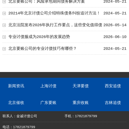
北京要账公司：风险承包期间债务解决方案
2024-05-21
20214年北京讨债公司介绍特殊债务纠纷追讨方法！
2024-05-21
北京法院发布2026年执行工作要点，这些变化值得债
2026-05-14
权人关注
专业讨债服成为2026年的发展趋势
2026-06-10
北京要账公司的专业讨债技巧有哪些？
2024-05-21
新闻资讯
上海讨债
天津要债
西安追债
北京催收
广东要账
重庆收账
吉林追债
联系人：金诚讨债公司
手机：17821879799
电话：17821879799