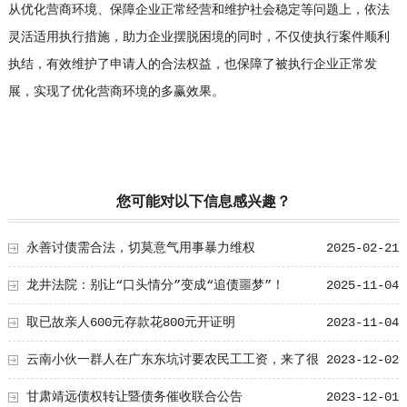
从优化营商环境、保障企业正常经营和维护社会稳定等问题上，依法
灵活适用执行措施，助力企业摆脱困境的同时，不仅使执行案件顺利
执结，有效维护了申请人的合法权益，也保障了被执行企业正常发
展，实现了优化营商环境的多赢效果。
您可能对以下信息感兴趣？
永善讨债需合法，切莫意气用事暴力维权
2025-02-21
龙井法院：别让“口头情分”变成“追债噩梦”！
2025-11-04
取已故亲人600元存款花800元开证明
2023-11-04
云南小伙一群人在广东东坑讨要农民工工资，来了很
2023-12-02
多次
甘肃靖远债权转让暨债务催收联合公告
2023-12-01