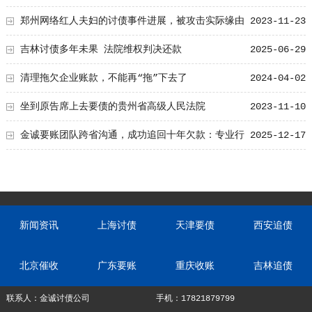
郑州网络红人夫妇的讨债事件进展，被攻击实际缘由
2023-11-23
现已揭示
吉林讨债多年未果 法院维权判决还款
2025-06-29
清理拖欠企业账款，不能再“拖”下去了
2024-04-02
坐到原告席上去要债的贵州省高级人民法院
2023-11-10
金诚要账团队跨省沟通，成功追回十年欠款：专业行
2025-12-17
动跨界协作，十年悬案终落地
新闻资讯
上海讨债
天津要债
西安追债
北京催收
广东要账
重庆收账
吉林追债
联系人：金诚讨债公司
手机：17821879799