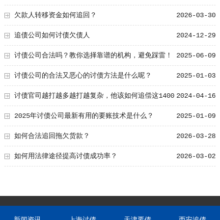
的方法
欠款人转移资金如何追回？
2026-03-30
追债公司如何讨债欠债人
2024-12-29
讨债公司合法吗？教你选择靠谱的机构，避免踩雷！
2025-06-09
讨债公司的合法又恶心的讨债方法是什么呢？
2025-01-03
讨债官司越打越多越打越复杂，他该如何追偿这1400
2024-04-16
万元？
2025年讨债公司最新有用的要账技术是什么？
2025-01-09
如何合法追回拖欠货款？
2026-03-28
如何用法律途径提高讨债成功率？
2026-03-02
新闻资讯
上海讨债
天津要债
西安追债