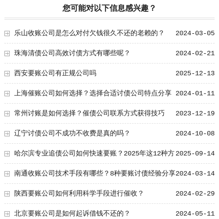
您可能对以下信息感兴趣？
乐山收账公司是怎么对付欠钱很久不还的老赖的？
2024-03-05
珠海清债公司高效讨债方式有哪些呢？
2024-02-21
西安要账公司有正规公司吗
2025-12-13
上海催账公司如何选择？选择合适讨债公司特点分享
2024-01-11
常州讨账是如何选择？催债公司联系方式获得技巧
2023-12-19
辽宁讨债公司不成功不收费是真的吗？
2024-10-08
哈尔滨专业追债公司如何快速要账？2025年这12种方
2025-09-14
法轻松追回欠款
南通收账公司技术手段有哪些？8种要账讨债经验分享
2024-03-14
给你！
陕西要账公司如何利用科学手段进行催收？
2024-02-29
北京要账公司是如何起诉借钱不还的？
2024-05-11