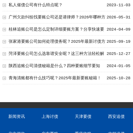
私人催债公司有什么特点呢？
2023-11-03
广州欠款纠纷找要账公司还是请律师？2026年哪种方
2026-05-31
式更快呢？
桂林追账公司是怎么定制详细要账方案？分享快速要
2024-04-09
账的技术！
张家港要账公司如何处理债务呢？2025年最新讨债方
2025-09-19
法总结！
菏泽要账公司怎么选靠谱安全呢？这三种方法轻松解
2025-12-27
决
陕西追账公司清债秘籍是什么？四种要账细节要知
2024-01-05
道！
青海清账都有什么技巧呢？2025年最新要账秘籍！
2025-10-28
新闻资讯
上海讨债
天津要债
西安追债