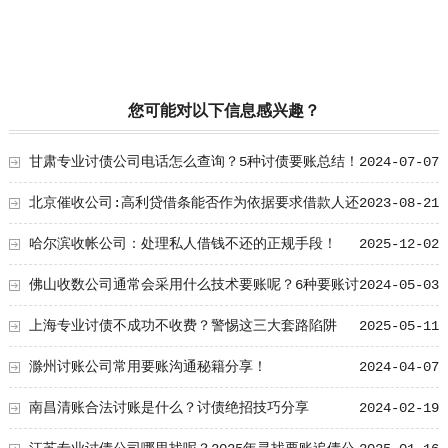
您可能对以下信息感兴趣？
甘肃专业讨债公司电话怎么查询？5种讨债要账总结！
2024-07-07
北京催收公司:高利贷借条能否作为依据要求借款人还
2023-08-21
钱？
哈尔滨收帐公司：处理私人借钱不还的正规手段！
2025-12-02
佛山收数公司通常会采用什么技术要账呢？6种要账讨
2024-05-03
债套路大总结！
上海专业讨债不成功不收费？警惕这三大套路陷阱
2025-05-11
滁州讨账公司常用要账沟通秘籍分享！
2024-04-07
南昌清账合法讨账是什么？讨债绝招技巧分享
2024-02-19