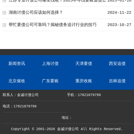
江苏专业讨债公司哪里找呢？2025年寻找要账追债公
2025-01-16
司技巧！
湖南讨债公司应该如何选择？
2024-11-22
帮忙要债公司可靠吗？揭秘债务追讨行业的技巧
2023-10-27
新闻资讯
上海讨债
天津要债
西安追债
北京催收
广东要账
重庆收账
吉林追债
联系人：金诚讨债公司
手机：17821879799
电话：17821879799
地址：
Copyright © 2001-2026 金诚讨债公司 All Rights Reserved.