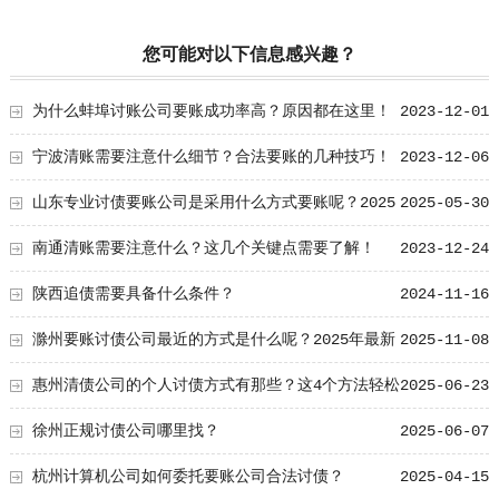
您可能对以下信息感兴趣？
为什么蚌埠讨账公司要账成功率高？原因都在这里！
2023-12-01
宁波清账需要注意什么细节？合法要账的几种技巧！
2023-12-06
山东专业讨债要账公司是采用什么方式要账呢？2025
2025-05-30
年讨债必须具备技巧
南通清账需要注意什么？这几个关键点需要了解！
2023-12-24
陕西追债需要具备什么条件？
2024-11-16
滁州要账讨债公司最近的方式是什么呢？2025年最新
2025-11-08
追讨技术总结
惠州清债公司的个人讨债方式有那些？这4个方法轻松
2025-06-23
解决！
徐州正规讨债公司哪里找？
2025-06-07
杭州计算机公司如何委托要账公司合法讨债？
2025-04-15