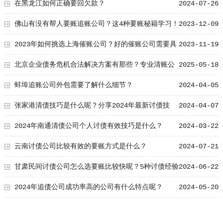
在黑龙江如何正确要回欠款？
2024-07-26
佛山有没有帮人要账追账公司？这4种要账秘籍学习！
2023-12-09
2023年如何挑选上海催账公司？好的催账公司需要具
2023-11-19
备这七个特点！
北京企业债务危机合法解决方案有那些？专业清账公
2025-05-18
司合作流程
蚌埠追账公司外包需要了解什么细节？
2024-04-05
张家港清债技巧是什么呢？分享2024年最新讨债技
2024-04-07
巧！
2024年南通清债公司个人讨债有效技巧是什么？
2024-03-22
云南讨债公司比较有效的要账方式是什么？
2024-07-21
甘肃民间讨债公司怎么选要账比较快呢？5种讨债经验
2024-06-22
分享
2024年追债公司成功率高的公司有什么特点呢？
2024-05-20