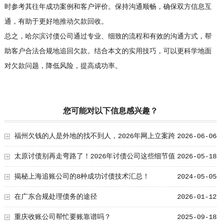
时参考其往年成功案例和客户评价。保持沟通顺畅，确保双方信息互
通，有助于更好地推动欠款回收。
总之，哈尔滨讨债公司通过专业、细致的流程和有效的沟通方式，帮
助客户合法合规地追回欠款。结合本文的实用技巧，可以更科学地面
对欠款问题，降低风险，提高成功率。
您可能对以下信息感兴趣？
福州欠钱的人是外地的找不到人，2026年网上立案跨
2026-06-06
省追债流程
太原讨债别再走弯路了！2026年讨债公司这些细节值
2026-05-18
得学习！
揭秘上海追账公司的8种成功讨债技术汇总！
2024-05-05
在广东合规处理债务的途径
2026-01-12
重庆收账公司帮忙要账靠谱吗？
2025-09-18