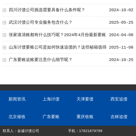
四川讨债公司挑选需要具备什么条件呢？
2024-10-02
武汉讨债公司专业服务包含什么？
2025-05-25
张家港清账都有什么技巧呢？2024年4月份最新要账
2024-04-08
秘籍！
山东讨债要账公司是如何快速追债的？这些秘籍值得
2025-11-08
收藏！深度揭秘实用方法
广东要账追账要注意什么细节呢？
2024-10-25
新闻资讯
上海讨债
天津要债
西安追债
北京催收
广东要账
重庆收账
吉林追债
联系人：金诚讨债公司
手机：17821879799