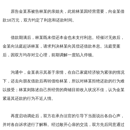
原告金某系被告林某的亲姐夫，此前林某因经营需要，向金某借
款10万元，双方约定了利息和还款时间。
借款期满后，林某既未偿还本金也未支付利息。经催讨无效后，
金某向法庭起诉林某，请求判决林某向其偿还借款本息。法庭受案
后，因双方均存对立心理，前期调解一度陷入停顿。
沟通中，金某表示其基于亲情，在自己家庭经济较为紧张的情况
下，还去向朋友借款后再转借给林某，所以对林某拒绝还款的行为难
以接受；林某则陈述自己所经营的商铺目前收入状况不佳，认为金某
紧逼其还款的行为不近人情。
再度启动调处后，双方在承办法官的引导下当面说出各自心声，
并对各自诉求进行了解释。经过敞开心扉的交流，双方先后同意通过