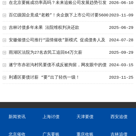
在北京要账成功率高吗？未来追账公司发展趋势引发
2026-06-10
行业关注
百亿级国企竟成“老赖”！央企旗下上市公司讨要5600
2023-11-09
多万元工程款
吉林讨债多年未果 法院维权判决还款
2025-06-29
安徽催债公司推行“温情催收”新模式 促成债务人及
2024-07-28
时还款
雨湖区法院为27名农民工追回64万欠薪
2025-09-29
遂宁市赤岩沟村民要债不成反被拘留，网友眼中的债
2024-03-15
务纠纷：法律与公平的较量
利通区要债讨薪 “要”出了轻伤一级！
2023-11-25
新闻资讯
上海讨债
天津要债
西安追债
北京催收
广东要账
重庆收账
吉林追债