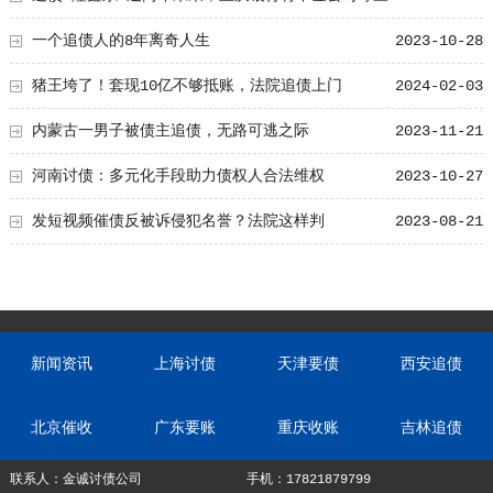
家中介机构告上法庭
一个追债人的8年离奇人生
2023-10-28
猪王垮了！套现10亿不够抵账，法院追债上门
2024-02-03
内蒙古一男子被债主追债，无路可逃之际
2023-11-21
河南讨债：多元化手段助力债权人合法维权
2023-10-27
发短视频催债反被诉侵犯名誉？法院这样判
2023-08-21
新闻资讯
上海讨债
天津要债
西安追债
北京催收
广东要账
重庆收账
吉林追债
联系人：金诚讨债公司
手机：17821879799