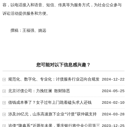
容，以电话接入和语音、短信、传真等为服务方式，为社会公众参与
诉讼活动提供服务和方便。
撰稿：王福强、姚远
您可能对以下信息感兴趣？
规范化、数字化、专业化：讨债服务行业迈向合规发
2024-12-22
展新阶段
北京讨债公司：力挽狂澜 散财除恶
2024-05-25
借钱成本事了？女子过年上门跪着磕头求人还钱
2024-02-10
涉及20亿元，山东高速旗下企业“讨债”获仲裁支持
2024-03-28
追债“隆鑫系”近两年未果，重庆银行将中金公司等三
2023-12-25