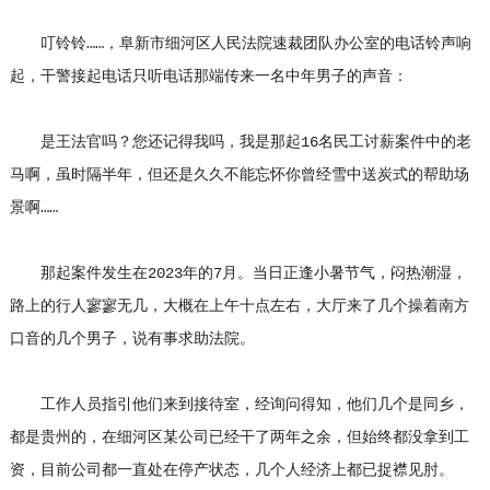
叮铃铃……，阜新市细河区人民法院速裁团队办公室的电话铃声响
起，干警接起电话只听电话那端传来一名中年男子的声音：
是王法官吗？您还记得我吗，我是那起16名民工讨薪案件中的老
马啊，虽时隔半年，但还是久久不能忘怀你曾经雪中送炭式的帮助场
景啊……
那起案件发生在2023年的7月。当日正逢小暑节气，闷热潮湿，
路上的行人寥寥无几，大概在上午十点左右，大厅来了几个操着南方
口音的几个男子，说有事求助法院。
工作人员指引他们来到接待室，经询问得知，他们几个是同乡，
都是贵州的，在细河区某公司已经干了两年之余，但始终都没拿到工
资，目前公司都一直处在停产状态，几个人经济上都已捉襟见肘。