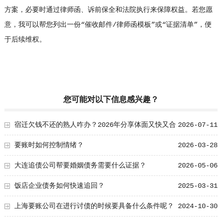
方案，必要时通过律师函、诉前保全和法院执行来保障权益。若您愿
意，我可以帮您列出一份“催收邮件/律师函模板”或“证据清单”，便
于后续维权。
您可能对以下信息感兴趣？
宿迁欠钱不还的熟人咋办？2026年分享体面又快又合
2026-07-11
法的办法！
要账时如何控制情绪？
2026-03-28
大连追债公司帮要婚姻债务需要什么证据？
2026-05-06
饭店企业债务如何快速追回？
2025-03-31
上海要账公司在进行讨债的时候要具备什么条件呢？
2024-10-30