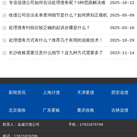
专业追债公司如何合法处理债务呢？5种思路解决难
2025-10-12
题！
收债公司合法名单查询细节是什么？如何辨别正规机
2025-05-09
构？
处理债务纠纷比较正确的起诉步骤是什么？
2025-03-16
处理债务方式有什么？推荐几个有用的追账技术！
2025-10-29
长沙收账需要注意什么细节？这九种方式需要多了
2023-11-14
解！
新闻资讯
上海讨债
天津要债
西安追债
北京催收
广东要账
重庆收账
吉林追债
联系人：金诚讨债公司
手机：17821879799
电话：17821879799