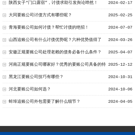
些！
陕西女子“门口露宿”，讨债求助引发舆论哗然！
2024-02-17
大同要账公司讨债方式有哪些呢？
2025-02-25
青海要账公司如何讨债？帮忙讨债的绝招！
2024-07-07
山西追账公司有什么讨债优势呢？六种优势值得了
2024-03-26
解！
安徽正规要账公司处理老赖的债务必备什么条件？
2025-04-07
河南正规要账公司哪家好？优秀的要账公司具备的特
2025-12-12
点
黑龙江要账公司技巧有哪些？
2024-10-31
河北要账公司如何选？
2024-10-06
蚌埠追账公司外包需要了解什么细节？
2024-04-05