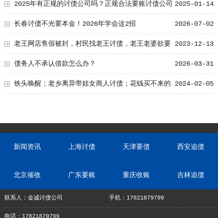
2025年有正规的讨债公司吗？正规合法要账讨债公司
2025-01-14
特点有哪些？
长春讨债不光要本金！2026年学会这2招
2026-07-02
老王网店售假被封，村民找老王讨债，老王老婆欲要
2023-12-13
离婚，老王被绿
债务人不承认借款怎么办？
2026-03-31
铁头唤醒；老乡离异带娃女商人讨债；花钱买不来的
2024-02-05
网红梦
新闻资讯
上海讨债
天津要债
西安追债
北京催收
广东要账
重庆收账
吉林追债
联系人：金诚讨债公司
手机：17821879799
电话：17821879799