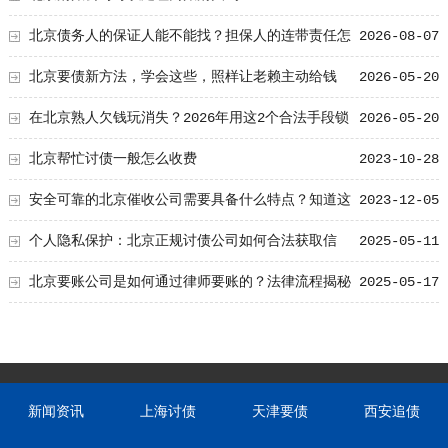
北京债务人的保证人能不能找？担保人的连带责任怎
2026-08-07
么追
北京要债新方法，学会这些，照样让老赖主动给钱
2026-05-20
在北京熟人欠钱玩消失？2026年用这2个合法手段锁
2026-05-20
定他新住址
北京帮忙讨债一般怎么收费
2023-10-28
安全可靠的北京催收公司需要具备什么特点？知道这
2023-12-05
五点轻松选择要账公司！
个人隐私保护：北京正规讨债公司如何合法获取信
2025-05-11
息？
北京要账公司是如何通过律师要账的？法律流程揭秘
2025-05-17
新闻资讯
上海讨债
天津要债
西安追债