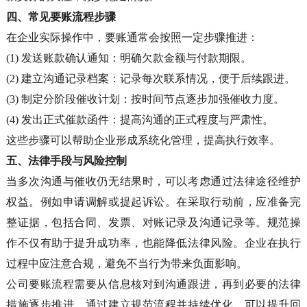
四、
常见要账流程步骤
在企业实际操作中，要账通常会按照一定步骤推进：
(1)
发送账款确认通知
：
明确欠款金额与付款期限。
(2)
建立沟通记录档案
：
记录每次联系情况，便于后续跟进。
(3)
制定分阶段催收计划
：
按时间节点逐步加强催收力度。
(4)
发出正式催款函件
：
提高沟通的正式程度与严肃性。
这些步骤可以帮助企业形成系统化管理，提高执行效率。
五、
法律手段与风险控制
当多次沟通与催收仍无结果时，可以考虑通过法律途径维护
权益。例如申请调解或提起诉讼。在采取行动前，应准备完
整证据，包括合同、发票、对账记录及沟通记录等。规范操
作不仅有助于提升成功率，也能降低法律风险。企业在执行
过程中应注意合规，避免不当行为带来负面影响。
公司要账流程需要从信息核对到沟通跟进，再到必要的法律
措施逐步推进。通过建立规范流程并持续优化，可以提升回