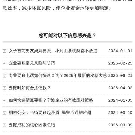
款效率，减少坏账风险，使企业资金运转更加稳定。
您可能对以下信息感兴趣？
女子被前男友妈妈要账，小到面条桃酥都不放过
2024-01-01
企业要账常见风险与防范
2026-02-25
专业要账电话如何快速查询？2025年最新的秘籍大总
2025-06-21
结！
要账时如何合法催款？
2026-04-02
如何快速清账要账？宁波企业的有效应对策略
2024-01-05
桐柏公安：当街要账起矛盾 民警巧遇解难题
2024-03-10
要账成功的核心因素总结
2026-03-09