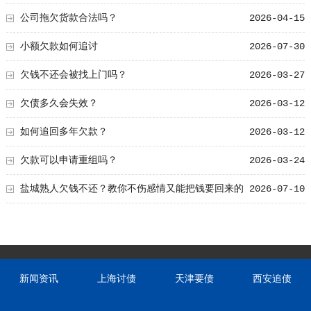
使留置权的3个条件
公司拖欠货款合法吗？
2026-04-15
小额欠款如何追讨
2026-07-30
欠钱不还会被找上门吗？
2026-03-27
欠债多久会失效？
2026-03-12
如何追回多年欠款？
2026-03-12
欠款可以申请重组吗？
2026-03-24
盐城熟人欠钱不还？教你不伤感情又能把钱要回来的
2026-07-10
方法！
新闻资讯
上海讨债
天津要债
西安追债