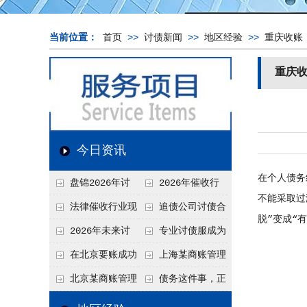
当前位置：
首页
>>
讨债新闻
>>
地区经验
>>
重庆收账
重庆
今日资讯
在个人债务
盘锦2026年讨
2026年催收行
不能采取过
债新趋势
业发展现状、竞争格
法律催收行业现
追债公司讨债合
脱”变成“
局及未来趋势分析
状、合规痛点与未来
法方法总结
2026年未来讨
专业讨债服成为
发展趋势深度解析
债要账公司发展趋势
2026年的发展趋势
在北京要账成功
上海某商账管理
率高吗？未来追账公
机构聚焦合规服务
北京某商账管理
债务这件事，正
司发展趋势引发行业
助力企业提升应收账
服务机构持续提升合
在被重新做一遍