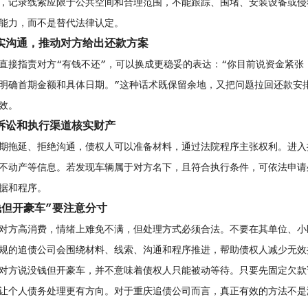
，记录线索应限于公共空间和合理范围，不能跟踪、围堵、安装设备或侵
能力，而不是替代法律认定。
实沟通，推动对方给出还款方案
直接指责对方“有钱不还”，可以换成更稳妥的表达：“你目前说资金紧
明确首期金额和具体日期。”这种话术既保留余地，又把问题拉回还款安
效。
诉讼和执行渠道核实财产
期拖延、拒绝沟通，债权人可以准备材料，通过法院程序主张权利。进入
不动产等信息。若发现车辆属于对方名下，且符合执行条件，可依法申请
据和程序。
钱但开豪车”要注意分寸
对方高消费，情绪上难免不满，但处理方式必须合法。不要在其单位、小
规的追债公司会围绕材料、线索、沟通和程序推进，帮助债权人减少无效
对方说没钱但开豪车，并不意味着债权人只能被动等待。只要先固定欠款
让个人债务处理更有方向。对于重庆追债公司而言，真正有效的方法不是