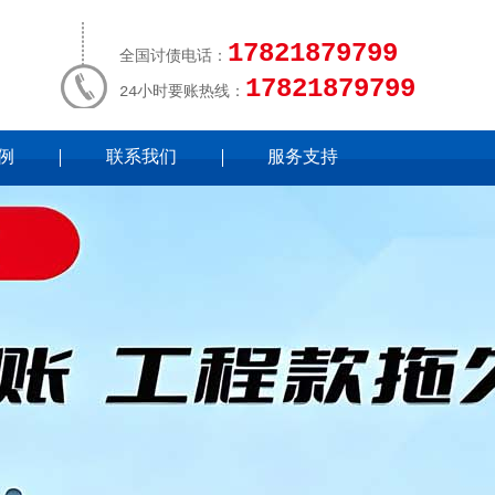
17821879799
全国讨债电话：
17821879799
24小时要账热线：
例
联系我们
服务支持