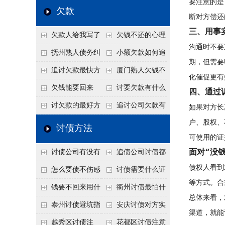
要注意的是
个“诉前调解”成功率
法比公司好使
老板借钱不还？2026
还几年了，2026年用
欠款
断对方偿还
高
年旺季前用这招合法
这招“重新打借条”把
三、用事
欠款人给我写了
欠钱不还的心理
施压，立马主动结清
死账变活
沟通时不要
还款计划书有用吗？
是什么？读懂欠款人
抚州熟人债务纠
小额欠款如何追
期，但需要
书面承诺的法律效力
的心态催收事半功倍
纷咋办？这一招好开
讨
追讨欠款最快方
厦门熟人欠钱不
化催促更有
口
法是什么？
还？2026年合法秘
欠钱能要回来
讨要欠款有什么
四、通过
籍！
吗？
好办法
讨欠款的最好方
追讨公司欠款有
如果对方长
法
哪些法律手段
户、股权、
讨债方法
可使用的证
面对“没
讨债公司有没有
追债公司讨债都
债权人看到
行业协会？正规机构
有哪些手段
怎么要债不伤感
讨债需要什么证
等方式。合
的行业自律和认证
情？
据
钱要不回来用什
衢州讨债最怕什
总体来看，
么方法要回来
么？2026年这两个关
泰州讨债避坑指
安庆讨债对方实
渠道，就能
键细节，做错就很难
南：2026年这2个细
在没钱咋办？
越秀区讨债注
花都区讨债注意