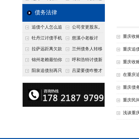
要回！
节不注意，钱很难要
意！没有借条只有微
事项：空港物流园欠
债务法律
回！
信记录，这3步合法
款，抓住这2个“发货
追债个人怎么追
公司变更股东,
把钱要回来
节点”催收最有效
重庆收
回呢？2026年最新绝
变更前的债权债务谁
牡丹江讨债手机
慈溪小老板讨
招选择！
承担
搞定：2026年线上立
债，2026年这2个本
拉萨远距离欠款
兰州债务人转移
重庆追
案追债全流程，足不
地行业协会出面，比
对方在牧区联系不
财产后申请破产，20
锦州老赖最怕你
呼和浩特讨债新
重庆收
出户
法院传票快
上，2026年委托当地
26年破产程序里还能
懂这1条，2026
招：2026年用“律师
阳泉追债别再只
吕梁要债咋整才
在重庆
律师成本多少
要回来吗
年“拒不执行判决
函”催账为啥管用？
盯现金，2026年这3
硬气？2026年这3个
重庆债
罪”详解，能判刑
成本低见效快
类隐形财产（公积
调解渠道，比找公司
重庆民
金、保单）也能执行
强
浅谈重