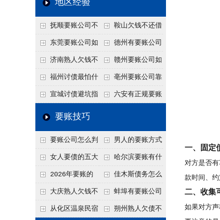
地区经验
关注
款管理效率
法合规服务能力 助
抚顺要账公司不
鞍山欠钱不还借
力企业化解应收账款
敢透漏的追回方法是
口太多？2026年这3
东莞要账公司如
德州有要账公司
难题
什么？
句反问话术，直接把
何有效要账讨债？20
吗？如何合法讨债才
济南熟人欠钱不
赣州要账公司如
他后路堵死
26年合法追债经验总
不沾风险？
还？
何有效讨债？合法追
福州讨债最怕什
亳州要账公司靠
结！
债四步秘籍
么？2026年这两个关
谱吗？合法讨债四步
宣城讨债避坑指
六安有正规要账
键细节，做错就很难
走，自己追更放心！
南：2026年这2个细
公司吗？个人合法讨
要账技巧
要回！
节不注意，钱很难要
债的3个实在办法！
要账公司怎么判
男人的要账方式
回！
一、固定
断这个案子能不能
是什么呢？
女人要债的五大
哈尔滨要账有什
对方是否有
接？接案评估的标准
绝招,轻松搞定
么合法手段？2026年
2026年要账的
佳木斯债务怎么
款时间、约
最新追账方式总结！
七个小方法
追回呢？2026年成功
大庆熟人欠钱不
蚌埠有要账公司
二、收集
如果对方声
要账就用这2招
还躲猫猫？2026年这
吗？2026年这3个方
从化区温泉民宿
朔州熟人欠债不