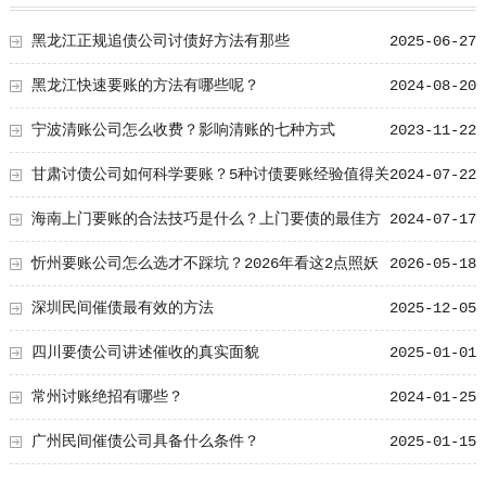
黑龙江正规追债公司讨债好方法有那些
2025-06-27
黑龙江快速要账的方法有哪些呢？
2024-08-20
宁波清账公司怎么收费？影响清账的七种方式
2023-11-22
甘肃讨债公司如何科学要账？5种讨债要账经验值得关
2024-07-22
注！
海南上门要账的合法技巧是什么？上门要债的最佳方
2024-07-17
法！
忻州要账公司怎么选才不踩坑？2026年看这2点照妖
2026-05-18
镜
深圳民间催债最有效的方法
2025-12-05
四川要债公司讲述催收的真实面貌
2025-01-01
常州讨账绝招有哪些？
2024-01-25
广州民间催债公司具备什么条件？
2025-01-15