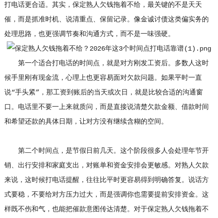
打电话更合适。其实，保定熟人欠钱拖着不给，最关键的不是天天
催，而是抓准时机、说清重点、保留记录。像金诚讨债这类偏实务的
处理思路，也更强调节奏和沟通方式，而不是一味强硬。
第一个适合打电话的时间点，就是对方刚发工资后。多数人这时
候手里刚有现金流，心理上也更容易面对欠款问题。如果平时一直
说“手头紧”，那工资到账后的当天或次日，就是比较合适的沟通窗
口。电话里不要一上来就质问，而是直接说清楚欠款金额、借款时间
和希望还款的具体日期，让对方没有继续含糊的空间。
第二个时间点，是节假日前几天。这个阶段很多人会处理年节开
销、出行安排和家庭支出，对账单和资金安排会更敏感。对熟人欠款
来说，这时候打电话提醒，往往比平时更容易得到明确答复。说话方
式要稳，不要给对方压力过大，而是强调你也需要提前安排资金。这
样既不伤和气，也能把催款意图传达清楚。对于保定熟人欠钱拖着不