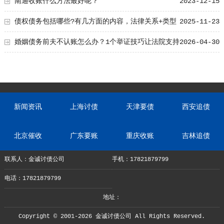
南通收账什么方法最好呢？
2023-12-15
债权债务包括哪些?有几方面的内容，法律关系+类型
2025-11-23
详析
婚姻债务前夫不认账怎么办？1个举证技巧让法院支持
2026-04-30
你
新闻资讯
上海讨债
天津要债
西安追债
北京催收
广东要账
重庆收账
吉林追债
联系人：金诚讨债公司
手机：17821879799
电话：17821879799
地址：
Copyright © 2001-2026 金诚讨债公司 All Rights Reserved.