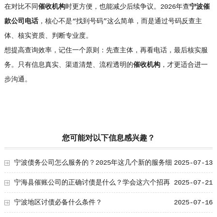
在对比不同
催收机构
时更方便，也能减少后续争议。2026年查
宁波催
款公司电话
，核心不是“找到号码”这么简单，而是通过号码反查主
体、核实资质、判断专业度。
想提高查询效率，记住一个原则：先查主体，再看电话，最后核实服
务。只有信息真实、渠道清楚、流程透明的
催收机构
，才更适合进一
步沟通。
您可能对以下信息感兴趣？
宁波债务公司怎么服务的？2025年这几个新的服务细
2025-07-13
节要知道！
宁海县催账公司的正确讨债是什么？学会这六个招再
2025-07-21
也不怕别人欠账！
宁波地区讨债必备什么条件？
2025-07-16