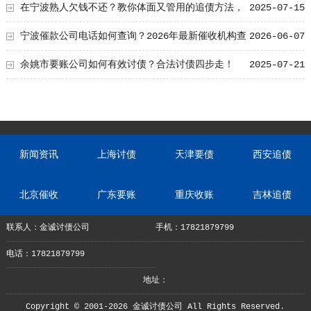
在宁波熟人欠钱不还？教你体面又管用的追债方法，
2025-07-15
立马给钱
宁波催款公司电话如何查询？2026年最新催收机构查
2026-06-07
询技巧
余姚市要账公司如何有效讨债？合法讨债四步走！
2025-07-21
新闻资讯
上海讨债
天津要债
西安追债
北京催收
广东要账
重庆收账
吉林追债
联系人：金诚讨债公司
手机：17821879799
电话：17821879799
地址：
Copyright © 2001-2026 金诚讨债公司 All Rights Reserved.