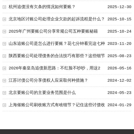
杭州追债没有欠条的情况如何要账？
2025-12-30
北京地区讨账公司处理企业欠款的起诉流程是什么？
2025-10-15
详细解读企业债务法律途径
2025年广州要账公司分享常规公司五种要账秘籍
2025-10-24
山东追账公司是怎么进行要账？花七分钟看完这七种
2023-11-20
方式
陕西要账公司处理债务的合法技巧有那些？这些细节
2025-08-23
值得学！
2026年秦皇岛追债新思路：不红脸不吵吵，用这2
2026-05-16
个“共同好友”传话
江苏讨债公司分享债权人应采取何种措施？
2024-12-02
北京要账公司的主要业务范围是什么
2024-05-23
上海催账公司刷收账方式有啥细节？记住这些讨债收
2024-01-29
账成功率能提高一倍！