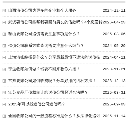
山西清债公司为更多的企业和个人服务
2024-12-11
武汉要债公司能帮我要回前男友的借款吗？4个恋爱转
2026-04-23
账定性标准
鞍山要账公司追债需要注意事项是什么？
2025-03-06
催债公司联系方式查询需要注意什么细节？
2024-05-29
上海清账绝招是什么？分享最新最恨不违法的讨债技
2024-04-11
术！
宁波收账如何做？钱要不回来教你六招！
2023-11-21
常熟要账公司如何收费呢？分享好用的四种方法！
2023-12-13
江苏食品厂债权转让给讨债公司起诉合法吗？
2025-03-31
2025年可以找追债公司追债吗？
2025-09-03
全国收账公司的一般流程标准是什么？从法律化追讨
2025-11-14
到高效结案