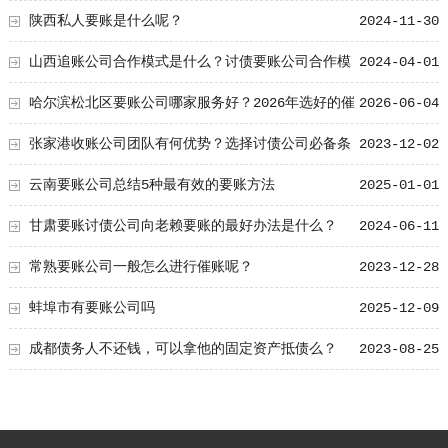
陕西私人要账是什么呢？
2024-11-30
山西追账公司合作模式是什么？讨债要账公司合作模
2024-04-01
式探析
哈尔滨松北区要账公司哪家服务好？2026年选好的催
2026-06-04
收先看这2个细节
张家港收账公司团队有何优势？选择讨债公司必备条
2023-12-02
件要知道！
云南要账公司总结5种最有效的要账方法
2025-01-01
甘肃要账讨债公司向老赖要账的最好办法是什么？
2024-06-11
常熟要账公司一般怎么进行催账呢？
2023-12-28
蚌埠市有要账公司吗
2025-12-09
成都债务人不还钱，可以拿他的固定资产抵债么？
2023-08-25