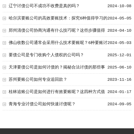
辽宁讨债公司不成功不收费是真的吗？
2024-10-08
哈尔滨要账公司的高效要账技术：探究6种值得学习的
2024-05-05
套路经验
郑州清债公司协商沟通有什么技巧呢？这些步骤值得
2024-04-10
掌握！
佛山收数公司通常会采用什么技术要账呢？6种要账讨
2024-05-03
债套路大总结！
要债公司是专门收购个人债权的公司吗？
2025-12-01
天津要债公司是如何讨债的？揭秘合法讨债的那些事
2025-06-10
儿
苏州要账公司如何专业追回款？
2023-11-16
桂林追账公司是如何进行有效要账呢？这四种方式值
2024-01-17
得关注！
青海专业讨债公司如何快速讨债呢？
2024-09-05