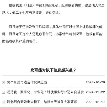
根据我国《刑法》中第318条规定，组织或者协助、强迫他人私自
越境，处二至七年有期徒刑，并处罚金。
而且老王还涉及到了诈骗罪，具体处罚可以依照上述诈骗罪的解
释，而且老王这个人还是数罪并罚，涉案情节特别深重，他很有可能
面临着极其严重的惩罚。
您可能对以下信息感兴趣？
两个月后再遭合作伙伴追债
2023-10-29
规范化、数字化、专业化：讨债服务行业迈向合规发
2024-12-22
展新阶段
河北邢台新娘出大糗了，结婚当天被前夫家要账
2023-12-17