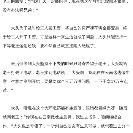
老王的回复：“再缓几天一定能给你，现在我这个可能比你那还紧张，
没有办法呀兄弟！”
大头为了及时给工人发工资，将自己的房产和车辆全都变卖，终
于给工人开了工资。可是这样一来生活就成了问题，大头只能坚持一
下等老王这边还钱，要不然自己就直接陷入绝境了。
最后但等到大头坚持不下去的时候只能寄希望于老王，大头就给
老王打去了电话，老王接到电话说：“大头啊，我现在在云南这边做生
意，生意才刚刚开始，要是给你个三五万没问题，一下子拿17万有点
难。”
大头一听现在这个大环境还能有生意做，眼睛都冒绿光呀，随后
就问老王：“你现在在云南做啥生意呀，我过去找你，咱俩继续合
作。”大头也是亏傻了，一听到自己朋友有生意可做，就想着过去分一