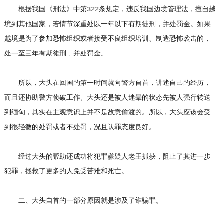
根据我国《刑法》中第322条规定，违反我国边境管理法，擅自越
境到其他国家，若情节深重处以一年以下有期徒刑，并处罚金。如果
越境是为了参加恐怖组织或者接受不良组织培训、制造恐怖袭击的，
处一至三年有期徒刑，并处罚金。
所以，大头在回国的第一时间就向警方自首，讲述自己的经历，
而且还协助警方侦破工作。大头还是被人迷晕的状态先被人强行转送
到缅甸，其实在主观意识上并不是故意偷渡的。所以，大头应该会受
到很轻微的处罚或者不处罚，况且认罪态度良好。
经过大头的帮助还成功将犯罪嫌疑人老王抓获，阻止了其进一步
犯罪，拯救了更多的人免受苦难和死亡。
二、大头自首的一部分原因就是涉及了诈骗罪。