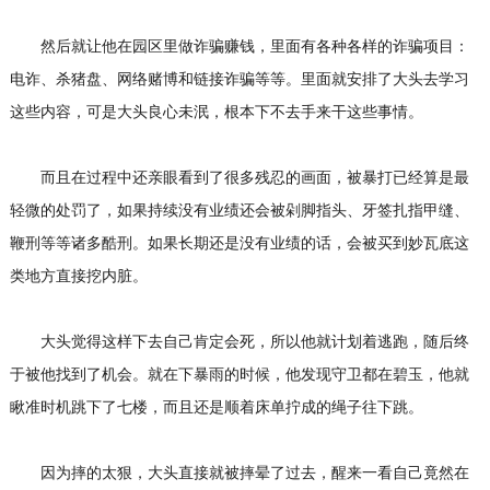
然后就让他在园区里做诈骗赚钱，里面有各种各样的诈骗项目：
电诈、杀猪盘、网络赌博和链接诈骗等等。里面就安排了大头去学习
这些内容，可是大头良心未泯，根本下不去手来干这些事情。
而且在过程中还亲眼看到了很多残忍的画面，被暴打已经算是最
轻微的处罚了，如果持续没有业绩还会被剁脚指头、牙签扎指甲缝、
鞭刑等等诸多酷刑。如果长期还是没有业绩的话，会被买到妙瓦底这
类地方直接挖内脏。
大头觉得这样下去自己肯定会死，所以他就计划着逃跑，随后终
于被他找到了机会。就在下暴雨的时候，他发现守卫都在碧玉，他就
瞅准时机跳下了七楼，而且还是顺着床单拧成的绳子往下跳。
因为摔的太狠，大头直接就被摔晕了过去，醒来一看自己竟然在