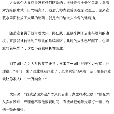
大头这个人显然是没有任何防备的，正好也是十分的口渴，拿着
对方给的水就一口气喝完了。随后几秒内就昏倒在副驾驶上，原来这
瓶水里面被放了大量的迷药，就是专门给大头准备的迷魂汤。
随后这名男子就带着大头一路狂飙，直接来到了云南与缅甸的边
境，直接就被转送到了缅北的诈骗园区，此时的大头已经醒了，心里
就想着完蛋了，这次小命都得折在缅北。
到了园区之后大头恢复了正常，被带了一园区经理的办公室，经
理说：“哥们，来了缅北就别想走了，老老实实地呆着干活，要是想走
就让你家人叫二十万赎金！”
大头说：“我就是因为破产才来的云南，家里根本没钱！”眼见大
头实在没钱，经理也不跟他浪费时间，直接就把他带走暴打一顿，给
他一顿杀威棒。