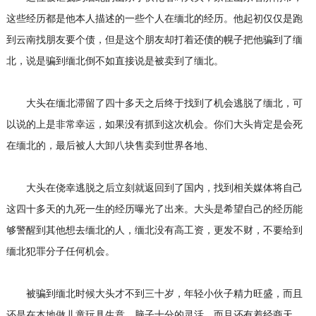
这些经历都是他本人描述的一些个人在缅北的经历。他起初仅仅是跑
到云南找朋友要个债，但是这个朋友却打着还债的幌子把他骗到了缅
北，说是骗到缅北倒不如直接说是被卖到了缅北。
大头在缅北滞留了四十多天之后终于找到了机会逃脱了缅北，可
以说的上是非常幸运，如果没有抓到这次机会。你们大头肯定是会死
在缅北的，最后被人大卸八块售卖到世界各地、
大头在侥幸逃脱之后立刻就返回到了国内，找到相关媒体将自己
这四十多天的九死一生的经历曝光了出来。大头是希望自己的经历能
够警醒到其他想去缅北的人，缅北没有高工资，更发不财，不要给到
缅北犯罪分子任何机会。
被骗到缅北时候大头才不到三十岁，年轻小伙子精力旺盛，而且
还是在本地做儿童玩具生意，脑子十分的灵活，而且还有着经商天