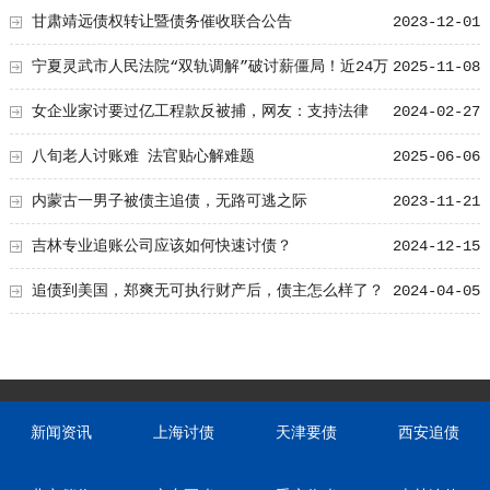
甘肃靖远债权转让暨债务催收联合公告
2023-12-01
宁夏灵武市人民法院“双轨调解”破讨薪僵局！近24万
2025-11-08
血汗钱终追回！
女企业家讨要过亿工程款反被捕，网友：支持法律
2024-02-27
八旬老人讨账难 法官贴心解难题
2025-06-06
内蒙古一男子被债主追债，无路可逃之际
2023-11-21
吉林专业追账公司应该如何快速讨债？
2024-12-15
追债到美国，郑爽无可执行财产后，债主怎么样了？
2024-04-05
新闻资讯
上海讨债
天津要债
西安追债