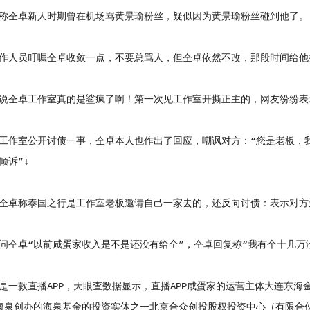
仝卓新人时期曾在机场骂黄景瑜粉丝，疑似因为黄景瑜粉丝碰到他了。
人员叮嘱仝卓收敛一点，不要总骂人，但仝卓依然不改，那段时间给他
仝卓工作室真的是鲨疯了啊！第一次见工作室开撕正主的，网友纷纷表
室公开讨债一事，仝卓本人也作出了回应，嘲讽对方：“您是老板，我
倾诉”↓
称泰国之行是工作室老板邀请自己一家去的，还反向讨债：表示对方还
卓“以前咸蛋家收入是不是还没有给全”，仝卓回复称“我有个十几万
款直播APP，天眼查数据显示，直播APP咸蛋家的运营主体大连东海金
海泉创办的海泉基金的投资实体之一北京合众创投股权投资中心（有限合伙