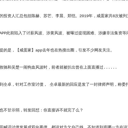
资人汇总包括陈赫、苏芒、李晨、郑恺。2019年，咸蛋家共8次被列
P此前陷入了讨薪风波、涉黄风波、被曝过提现困难、涉嫌非法集资等
是，【咸蛋家】app去年也在热搜出圈，引发不少网友关注。
和吴楚一闹狗血风波时，前者就被扒出曾在上面直播过......
卓，针对工作室讨债， 仝卓最新的回应是发了一封律师声明，称委托
不甘示弱，转发回怼：你直接诉不就完了么？
喊话讨债发展成双向要债，都说对方欠自己钱，不知道到底哪一方在说