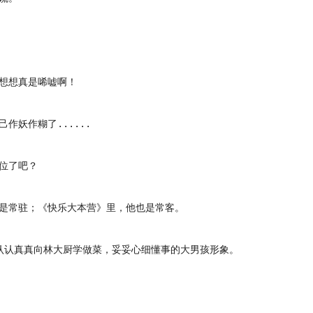
想想真是唏嘘啊！
妖作糊了......
位了吧？
是常驻；《快乐大本营》里，他也是常客。
认真真向林大厨学做菜，妥妥心细懂事的大男孩形象。