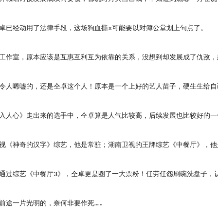
已经动用了法律手段，这场狗血撕x可能要以对簿公堂划上句点了。
作室，原本应该是互惠互利互为依靠的关系，没想到却发展成了仇敌，
唏嘘的，还是仝卓这个人！原本是一个上好的艺人苗子，硬生生给自己作
人心》走出来的选手中，仝卓算是人气比较高，后续发展也比较好的一
《神奇的汉字》综艺，他是常驻；湖南卫视的王牌综艺《中餐厅》，他
综艺《中餐厅3》，仝卓更是圈了一大票粉！任劳任怨刷碗洗盘子，认
途一片光明的，奈何非要作死……