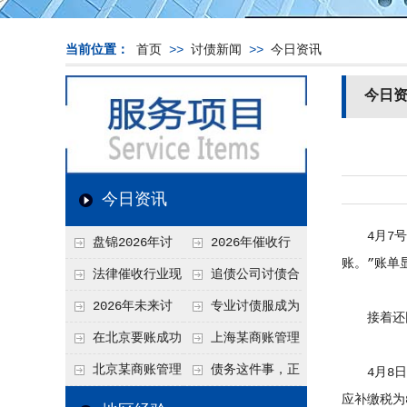
当前位置：
首页
>>
讨债新闻
>>
今日资讯
今日
今日资讯
4月7号晚
盘锦2026年讨
2026年催收行
账。”账单显
债新趋势
业发展现状、竞争格
法律催收行业现
追债公司讨债合
局及未来趋势分析
状、合规痛点与未来
法方法总结
2026年未来讨
专业讨债服成为
接着还因
发展趋势深度解析
债要账公司发展趋势
2026年的发展趋势
在北京要账成功
上海某商账管理
率高吗？未来追账公
机构聚焦合规服务
北京某商账管理
债务这件事，正
4月8日凌
司发展趋势引发行业
助力企业提升应收账
应补缴税为8
服务机构持续提升合
在被重新做一遍