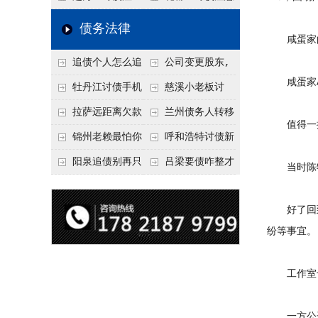
要回！
节不注意，钱很难要
意！没有借条只有微
事项：空港物流园欠
债务法律
咸蛋家的投
回！
信记录，这3步合法
款，抓住这2个“发货
追债个人怎么追
公司变更股东,
把钱要回来
节点”催收最有效
咸蛋家AP
回呢？2026年最新绝
变更前的债权债务谁
牡丹江讨债手机
慈溪小老板讨
招选择！
承担
搞定：2026年线上立
债，2026年这2个本
拉萨远距离欠款
兰州债务人转移
值得一提的
案追债全流程，足不
地行业协会出面，比
对方在牧区联系不
财产后申请破产，20
锦州老赖最怕你
呼和浩特讨债新
出户
法院传票快
上，2026年委托当地
26年破产程序里还能
懂这1条，2026
招：2026年用“律师
阳泉追债别再只
吕梁要债咋整才
当时陈牧驰
律师成本多少
要回来吗
年“拒不执行判决
函”催账为啥管用？
盯现金，2026年这3
硬气？2026年这3个
罪”详解，能判刑
成本低见效快
类隐形财产（公积
调解渠道，比找公司
好了回到仝
纷等事宜。
金、保单）也能执行
强
工作室也
一方公开