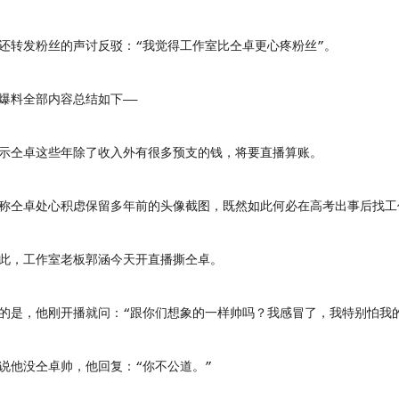
转发粉丝的声讨反驳：“我觉得工作室比仝卓更心疼粉丝”。
料全部内容总结如下——
仝卓这些年除了收入外有很多预支的钱，将要直播算账。
仝卓处心积虑保留多年前的头像截图，既然如此何必在高考出事后找工
，工作室老板郭涵今天开直播撕仝卓。
，他刚开播就问：“跟你们想象的一样帅吗？我感冒了，我特别怕我的
他没仝卓帅，他回复：“你不公道。”