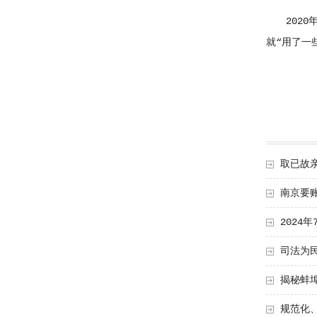
2020年
就“用了一
取已故亲
南京要账
2024
司法为
揭秘蚌
规范化