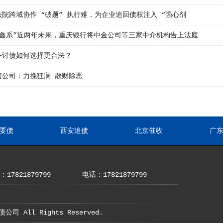
院跨域协作 “破题” 执行难，为企业追回债权注入 “强心剂
隆鑫系”近两年未果，重庆银行将中金公司等三家中介机构告上法庭
务讨债如何选择更合法？
债公司：力挽狂澜 散财除恶
要债
西安追债
北京催收
广
17821879799
电话：17821879799
债公司 All Rights Reserved.