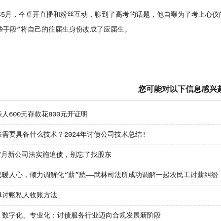
5月，仝卓开直播和粉丝互动，聊到了高考的话题，他自曝为了考上心仪
些手段”将自己的往届生身份改成了应届生。
您可能对以下信息感兴
人600元存款花800元开证明
需要具备什么技术？2024年讨债公司技术总结!
年7月新公司法实施追债，别忘了找股东
民暖人心，倾力调解化“薪”愁——武林司法所成功调解一起农民工讨薪纠纷
埠讨账私人收账方法
、数字化、专业化：讨债服务行业迈向合规发展新阶段