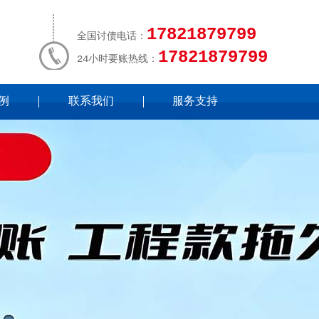
17821879799
全国讨债电话：
17821879799
24小时要账热线：
例
联系我们
服务支持