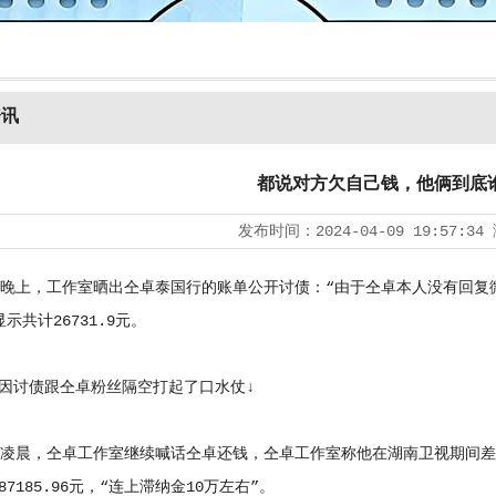
资讯
都说对方欠自己钱，他俩到底
发布时间：
2024-04-09 19:57:34
上，工作室晒出仝卓泰国行的账单公开讨债：“由于仝卓本人没有回复
示共计26731.9元。
讨债跟仝卓粉丝隔空打起了口水仗↓
晨，仝卓工作室继续喊话仝卓还钱，仝卓工作室称他在湖南卫视期间差的
7185.96元，“连上滞纳金10万左右”。