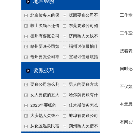
地区经验
关注
款管理效率
法合规服务能力 助
北京债务人的保
抚顺要账公司不
工作室还
力企业化解应收账款
证人能不能找？担保
敢透漏的追回方法是
鞍山欠钱不还借
东莞要账公司如
难题
工作室爆
人的连带责任怎么追
什么？
口太多？2026年这3
何有效要账讨债？20
德州有要账公司
济南熟人欠钱不
句反问话术，直接把
26年合法追债经验总
吗？如何合法讨债才
还？
赣州要账公司如
福州讨债最怕什
接着表示
他后路堵死
结！
不沾风险？
何有效讨债？合法追
么？2026年这两个关
亳州要账公司靠
宣城讨债避坑指
债四步秘籍
键细节，做错就很难
谱吗？合法讨债四步
南：2026年这2个细
同时还称
要账技巧
要回！
走，自己追更放心！
节不注意，钱很难要
要账公司怎么判
男人的要账方式
不仅如此
回！
断这个案子能不能
是什么呢？
女人要债的五大
哈尔滨要账有什
有意思的是
接？接案评估的标准
绝招,轻松搞定
么合法手段？2026年
2026年要账的
佳木斯债务怎么
最新追账方式总结！
七个小方法
追回呢？2026年成功
大庆熟人欠钱不
蚌埠有要账公司
有网友说
要账就用这2招
还躲猫猫？2026年这
吗？2026年这3个方
从化区温泉民宿
朔州熟人欠债不