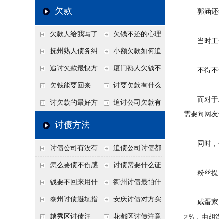
个“诉前调解”成功率
法比公司好使
老板借钱不还？2026
还几年了，2026年用
欠款
郭涵还称
高
年旺季前用这招合法
这招“重新打借条”把
欠款人给我写了
欠钱不还的心理
施压，立马主动结清
死账变活
当时工作
还款计划书有用吗？
是什么？读懂欠款人
抚州熟人债务纠
小额欠款如何追
书面承诺的法律效力
的心态催收事半功倍
纷咋办？这一招好开
讨
追讨欠款最快方
厦门熟人欠钱不
不得不说
口
法是什么？
还？2026年合法秘
欠钱能要回来
讨要欠款有什么
而对于工作
籍！
吗？
好办法
讨欠款的最好方
追讨公司欠款有
需要向网友
法
哪些法律手段
讨债方法
同时，仝卓
讨债公司有没有
追债公司讨债都
行业协会？正规机构
有哪些手段
怎么要债不伤感
讨债需要什么证
粉丝提问仝
的行业自律和认证
情？
据
钱要不回来用什
衢州讨债最怕什
么方法要回来
么？2026年这两个关
泰州讨债避坑指
安庆讨债对方实
咸蛋家是一
键细节，做错就很难
南：2026年这2个细
在没钱咋办？
越秀区讨债注
花都区讨债注意
2％，由胡