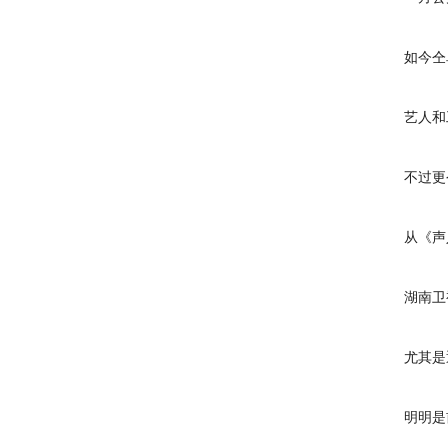
如今仝卓
艺人和工
不过更令人
从《声入
湖南卫视
尤其是通过
明明是前